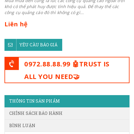
Mùa mưa đến cũng là lúc các công cụ quảng cáo ngoài trời
khó có thể phát huy được tính hiệu quả. Để thay thế các
công cụ quảng cáo đó thì không có gì...
Liên hệ
YÊU CẦU BÁO GIÁ
0972.88.88.99 🤖TRUST IS
ALL YOU NEED🤝
THÔNG TIN SẢN PHẨM
CHÍNH SÁCH BẢO HÀNH
BÌNH LUẬN