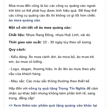
Mùa mưa đến cũng là lúc các công cụ quảng cáo ngoài
trời khó có thể phát huy được tính hiệu quả. Để thay thế
các công cụ quảng cáo đó thì không có gì tốt hơn chiếc
áo mưa quảng cáo
.
Một số chi tiết về áo mưa quảng cáo:
Chất liệu:
Nhựa Rạng Đông, nhựa Huệ Linh, vải dù.
Thời gian sản xuất:
10 - 30 ngày tùy theo số lượng.
Quy cách:
- Kiểu dáng: Áo mưa cánh dơi, áo mưa bộ, áo mưa trẻ
em, áo mưa có kiếng...
- Logo, slogan, thương hiệu: In ấn lên áo mưa theo yêu
cầu của khách hàng.
- Màu sắc: Các màu sắc thông thường theo thiết kế.
Hãy đến với
công ty quà tặng Trọng Tín Nghĩa
để cảm
nhận sự khác biệt nhưng không kém phần tinh tế, sang
trọng, đẳng cấp!
=>
Xem thêm sản phẩm quà tặng quảng cáo khác tại