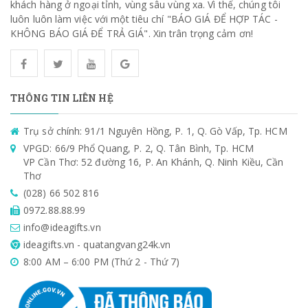
khách hàng ở ngoại tỉnh, vùng sâu vùng xa. Vì thế, chúng tôi
luôn luôn làm việc với một tiêu chí "BÁO GIÁ ĐỂ HỢP TÁC -
KHÔNG BÁO GIÁ ĐỂ TRẢ GIÁ". Xin trân trọng cảm ơn!
THÔNG TIN LIÊN HỆ
Trụ sở chính: 91/1 Nguyên Hồng, P. 1, Q. Gò Vấp, Tp. HCM
VPGD: 66/9 Phổ Quang, P. 2, Q. Tân Bình, Tp. HCM
VP Cần Thơ: 52 đường 16, P. An Khánh, Q. Ninh Kiều, Cần
Thơ
(028) 66 502 816
0972.88.88.99
info@ideagifts.vn
ideagifts.vn - quatangvang24k.vn
8:00 AM – 6:00 PM (Thứ 2 - Thứ 7)