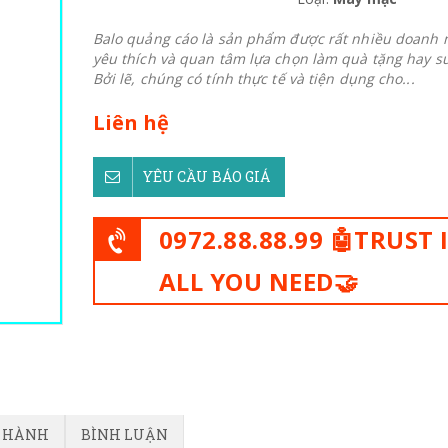
Balo quảng cáo là sản phẩm được rất nhiều doanh 
yêu thích và quan tâm lựa chọn làm quà tặng hay s
Bởi lẽ, chúng có tính thực tế và tiện dụng cho...
Liên hệ
YÊU CẦU BÁO GIÁ
0972.88.88.99 🤖TRUST 
ALL YOU NEED🤝
O HÀNH
BÌNH LUẬN