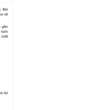
. Bởi
hỏi về
m gần
 luôn
 chất
và bộ