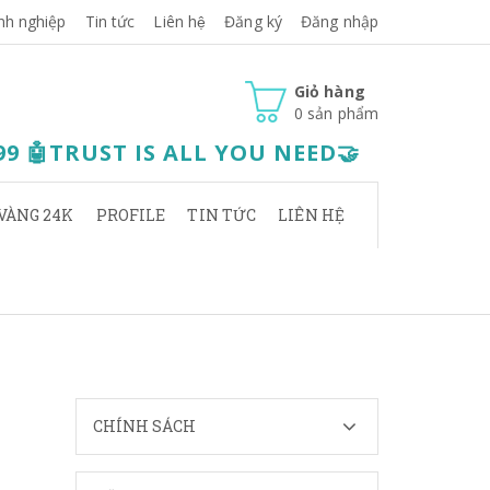
nh nghiệp
Tin tức
Liên hệ
Đăng ký
Đăng nhập
Giỏ hàng
0
sản phẩm
.99 🤖TRUST IS ALL YOU NEED🤝
VÀNG 24K
PROFILE
TIN TỨC
LIÊN HỆ
CHÍNH SÁCH