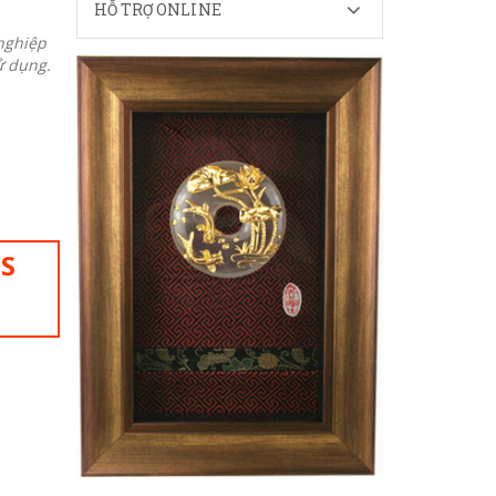
HỖ TRỢ ONLINE
nghiệp
ử dụng.
IS