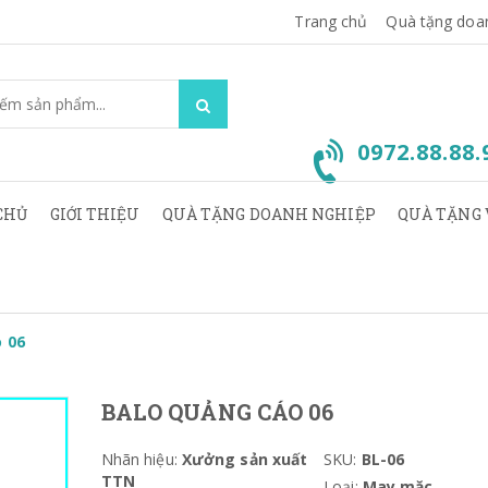
Trang chủ
Quà tặng doa
0972.88.88
CHỦ
GIỚI THIỆU
QUÀ TẶNG DOANH NGHIỆP
QUÀ TẶNG 
 06
BALO QUẢNG CÁO 06
Nhãn hiệu:
Xưởng sản xuất
SKU:
BL-06
TTN
Loại:
May mặc