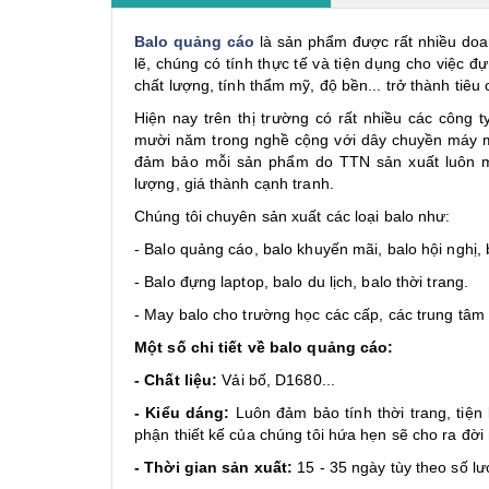
Balo quảng cáo
là sản phẩm được rất nhiều doa
lẽ, chúng có tính thực tế và tiện dụng cho việc đựng
chất lượng, tính thẩm mỹ, độ bền... trở thành tiê
Hiện nay trên thị trường có rất nhiều các công t
mười năm trong nghề cộng với dây chuyền máy mó
đảm bảo mỗi sản phẩm do TTN sản xuất luôn m
lượng, giá thành cạnh tranh.
Chúng tôi chuyên sản xuất các loại balo như:
- Balo quảng cáo, balo khuyến mãi, balo hội nghị, b
- Balo đựng laptop, balo du lịch, balo thời trang.
- May balo cho trường học các cấp, các trung tâm
Một số chi tiết về balo quảng cáo:
- Chất liệu:
Vải bố, D1680...
- Kiểu dáng:
Luôn đảm bảo tính thời trang, tiện
phận thiết kế của chúng tôi hứa hẹn sẽ cho ra đờ
- Thời gian sản xuất:
15 - 35 ngày tùy theo số l