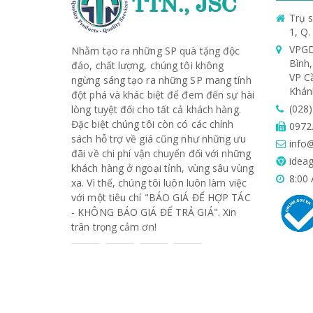
Trụ s
1, Q
VPGD
Nhằm tạo ra những SP quà tặng độc
Bình
đáo, chất lượng, chúng tôi không
VP C
ngừng sáng tạo ra những SP mang tính
Khán
đột phá và khác biệt để đem đến sự hài
(028
lòng tuyệt đối cho tất cả khách hàng.
Đặc biệt chúng tôi còn có các chính
0972
sách hỗ trợ về giá cũng như những ưu
info@
đãi về chi phí vận chuyển đối với những
ideag
khách hàng ở ngoại tỉnh, vùng sâu vùng
8:00 
xa. Vì thế, chúng tôi luôn luôn làm việc
với một tiêu chí "BÁO GIÁ ĐỂ HỢP TÁC
- KHÔNG BÁO GIÁ ĐỂ TRẢ GIÁ". Xin
trân trọng cảm ơn!