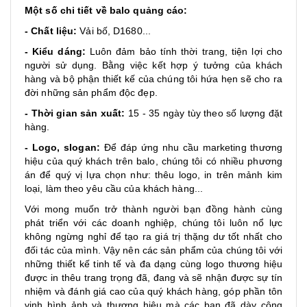
Một số chi tiết về balo quảng cáo:
- Chất liệu:
Vải bố, D1680...
- Kiểu dáng:
Luôn đảm bảo tính thời trang, tiện lợi cho
người sử dụng. Bằng việc kết hợp ý tưởng của khách
hàng và bộ phận thiết kế của chúng tôi hứa hẹn sẽ cho ra
đời những sản phẩm độc đẹp.
- Thời gian sản xuất:
15 - 35 ngày tùy theo số lượng đặt
hàng.
- Logo, slogan:
Để đáp ứng nhu cầu marketing thương
hiệu của quý khách trên balo, chúng tôi có nhiều phương
án để quý vị lựa chọn như: thêu logo, in trên mảnh kim
loại, làm theo yêu cầu của khách hàng...
Với mong muốn trở thành người bạn đồng hành cùng
phát triển với các doanh nghiệp, chúng tôi luôn nổ lực
không ngừng nghỉ để tạo ra giá trị thặng dư tốt nhất cho
đối tác của mình. Vậy nên các sản phẩm của chúng tôi với
những thiết kế tinh tế và đa dạng cùng logo thương hiệu
được in thêu trang trọng đã, đang và sẽ nhận được sự tín
nhiệm và đánh giá cao của quý khách hàng, góp phần tôn
vinh hình ảnh và thương hiệu mà các bạn đã dày công