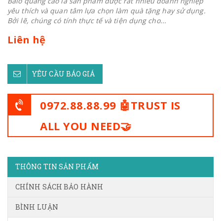
Balo quảng cáo là sản phẩm được rất nhiều doanh nghiệp
yêu thích và quan tâm lựa chọn làm quà tặng hay sử dụng.
Bởi lẽ, chúng có tính thực tế và tiện dụng cho...
Liên hệ
YÊU CẦU BÁO GIÁ
0972.88.88.99 🤖TRUST IS
ALL YOU NEED🤝
THÔNG TIN SẢN PHẨM
CHÍNH SÁCH BẢO HÀNH
BÌNH LUẬN