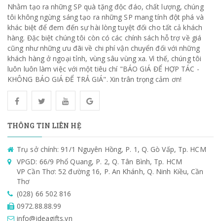
Nhằm tạo ra những SP quà tặng độc đáo, chất lượng, chúng
tôi không ngừng sáng tạo ra những SP mang tính đột phá và
khác biệt để đem đến sự hài lòng tuyệt đối cho tất cả khách
hàng. Đặc biệt chúng tôi còn có các chính sách hỗ trợ về giá
cũng như những ưu đãi về chi phí vận chuyển đối với những
khách hàng ở ngoại tỉnh, vùng sâu vùng xa. Vì thế, chúng tôi
luôn luôn làm việc với một tiêu chí "BÁO GIÁ ĐỂ HỢP TÁC -
KHÔNG BÁO GIÁ ĐỂ TRẢ GIÁ". Xin trân trọng cảm ơn!
THÔNG TIN LIÊN HỆ
Trụ sở chính: 91/1 Nguyên Hồng, P. 1, Q. Gò Vấp, Tp. HCM
VPGD: 66/9 Phổ Quang, P. 2, Q. Tân Bình, Tp. HCM
VP Cần Thơ: 52 đường 16, P. An Khánh, Q. Ninh Kiều, Cần
Thơ
(028) 66 502 816
0972.88.88.99
info@ideagifts.vn