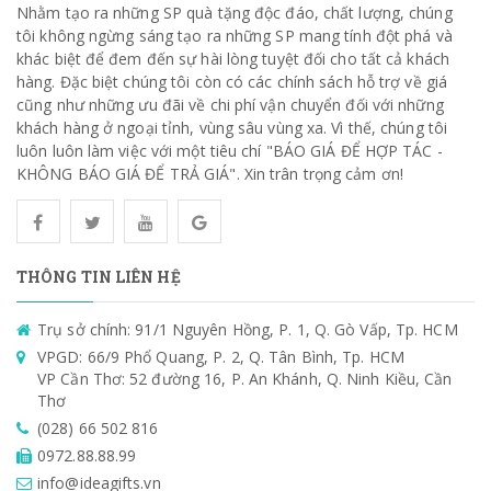
Nhằm tạo ra những SP quà tặng độc đáo, chất lượng, chúng
tôi không ngừng sáng tạo ra những SP mang tính đột phá và
khác biệt để đem đến sự hài lòng tuyệt đối cho tất cả khách
hàng. Đặc biệt chúng tôi còn có các chính sách hỗ trợ về giá
cũng như những ưu đãi về chi phí vận chuyển đối với những
khách hàng ở ngoại tỉnh, vùng sâu vùng xa. Vì thế, chúng tôi
luôn luôn làm việc với một tiêu chí "BÁO GIÁ ĐỂ HỢP TÁC -
KHÔNG BÁO GIÁ ĐỂ TRẢ GIÁ". Xin trân trọng cảm ơn!
THÔNG TIN LIÊN HỆ
Trụ sở chính: 91/1 Nguyên Hồng, P. 1, Q. Gò Vấp, Tp. HCM
VPGD: 66/9 Phổ Quang, P. 2, Q. Tân Bình, Tp. HCM
VP Cần Thơ: 52 đường 16, P. An Khánh, Q. Ninh Kiều, Cần
Thơ
(028) 66 502 816
0972.88.88.99
info@ideagifts.vn