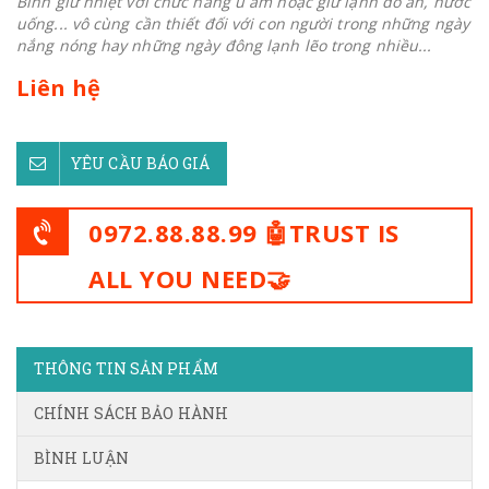
Bình giữ nhiệt với chức năng ủ ẩm hoặc giữ lạnh đồ ăn, nước
uống... vô cùng cần thiết đối với con người trong những ngày
nắng nóng hay những ngày đông lạnh lẽo trong nhiều...
Liên hệ
YÊU CẦU BÁO GIÁ
0972.88.88.99 🤖TRUST IS
ALL YOU NEED🤝
THÔNG TIN SẢN PHẨM
CHÍNH SÁCH BẢO HÀNH
BÌNH LUẬN