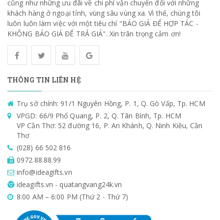
cũng như những ưu đãi về chi phí vận chuyển đối với những
khách hàng ở ngoại tỉnh, vùng sâu vùng xa. Vì thế, chúng tôi
luôn luôn làm việc với một tiêu chí "BÁO GIÁ ĐỂ HỢP TÁC -
KHÔNG BÁO GIÁ ĐỂ TRẢ GIÁ". Xin trân trọng cảm ơn!
THÔNG TIN LIÊN HỆ
Trụ sở chính: 91/1 Nguyên Hồng, P. 1, Q. Gò Vấp, Tp. HCM
VPGD: 66/9 Phổ Quang, P. 2, Q. Tân Bình, Tp. HCM
VP Cần Thơ: 52 đường 16, P. An Khánh, Q. Ninh Kiều, Cần
Thơ
(028) 66 502 816
0972.88.88.99
info@ideagifts.vn
ideagifts.vn - quatangvang24k.vn
8:00 AM – 6:00 PM (Thứ 2 - Thứ 7)