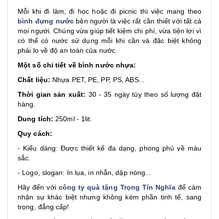
Mỗi khi đi làm, đi học hoặc đi picnic thì việc mang theo
bình đựng nước
bên người là việc rất cần thiết với tất cả
mọi người. Chúng vừa giúp tiết kiệm chi phí, vừa tiện lợi vì
có thể có nước sử dụng mỗi khi cần và đặc biệt không
phải lo về độ an toàn của nước.
Một số chi tiết về bình nước nhựa:
Chất liệu:
Nhựa PET, PE, PP, PS, ABS...
Thời gian sản xuất:
30 - 35 ngày tùy theo số lượng đặt
hàng.
Dung tích:
250ml - 1lit.
Quy cách:
- Kiểu dáng: Được thiết kế đa dạng, phong phú về màu
sắc.
- Logo, slogan: In lụa, in nhẫn, dập nóng...
Hãy đến với
công ty quà tặng Trọng Tín Nghĩa
để cảm
nhận sự khác biệt nhưng không kém phần tinh tế, sang
trọng, đẳng cấp!