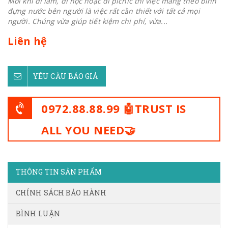
Mỗi khi đi làm, đi học hoặc đi picnic thì việc mang theo bình
đựng nước bên người là việc rất cần thiết với tất cả mọi
người. Chúng vừa giúp tiết kiệm chi phí, vừa...
Liên hệ
YÊU CẦU BÁO GIÁ
0972.88.88.99 🤖TRUST IS
ALL YOU NEED🤝
THÔNG TIN SẢN PHẨM
CHÍNH SÁCH BẢO HÀNH
BÌNH LUẬN