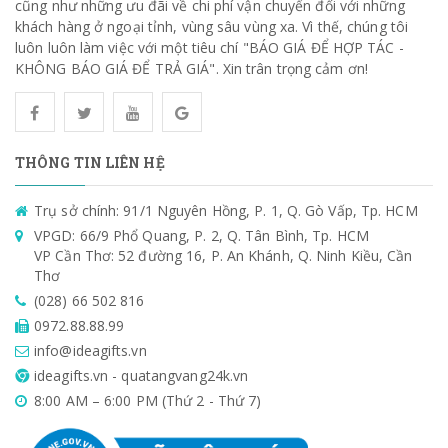
cũng như những ưu đãi về chi phí vận chuyển đối với những
khách hàng ở ngoại tỉnh, vùng sâu vùng xa. Vì thế, chúng tôi
luôn luôn làm việc với một tiêu chí "BÁO GIÁ ĐỂ HỢP TÁC -
KHÔNG BÁO GIÁ ĐỂ TRẢ GIÁ". Xin trân trọng cảm ơn!
THÔNG TIN LIÊN HỆ
Trụ sở chính: 91/1 Nguyên Hồng, P. 1, Q. Gò Vấp, Tp. HCM
VPGD: 66/9 Phổ Quang, P. 2, Q. Tân Bình, Tp. HCM
VP Cần Thơ: 52 đường 16, P. An Khánh, Q. Ninh Kiều, Cần
Thơ
(028) 66 502 816
0972.88.88.99
info@ideagifts.vn
ideagifts.vn - quatangvang24k.vn
8:00 AM – 6:00 PM (Thứ 2 - Thứ 7)