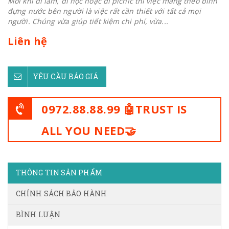
Mỗi khi đi làm, đi học hoặc đi picnic thì việc mang theo bình
đựng nước bên người là việc rất cần thiết với tất cả mọi
người. Chúng vừa giúp tiết kiệm chi phí, vừa...
Liên hệ
YÊU CẦU BÁO GIÁ
0972.88.88.99 🤖TRUST IS
ALL YOU NEED🤝
THÔNG TIN SẢN PHẨM
CHÍNH SÁCH BẢO HÀNH
BÌNH LUẬN