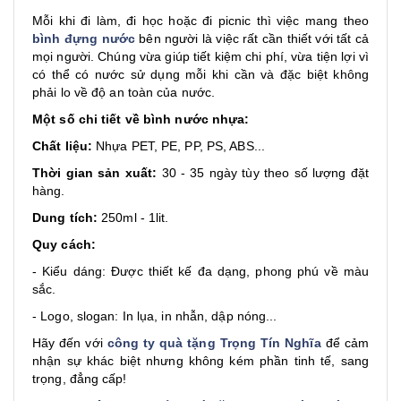
Mỗi khi đi làm, đi học hoặc đi picnic thì việc mang theo
bình đựng nước
bên người là việc rất cần thiết với tất cả
mọi người. Chúng vừa giúp tiết kiệm chi phí, vừa tiện lợi vì
có thể có nước sử dụng mỗi khi cần và đặc biệt không
phải lo về độ an toàn của nước.
Một số chi tiết về bình nước nhựa:
Chất liệu:
Nhựa PET, PE, PP, PS, ABS...
Thời gian sản xuất:
30 - 35 ngày tùy theo số lượng đặt
hàng.
Dung tích:
250ml - 1lit.
Quy cách:
- Kiểu dáng: Được thiết kế đa dạng, phong phú về màu
sắc.
- Logo, slogan: In lụa, in nhẫn, dập nóng...
Hãy đến với
công ty quà tặng Trọng Tín Nghĩa
để cảm
nhận sự khác biệt nhưng không kém phần tinh tế, sang
trọng, đẳng cấp!