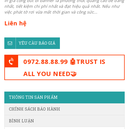
In gia công bút bi banner là phương thức quảng cáo dễ dàng
nhất, tiết kiệm chi phí nhất và đạt hiệu quả nhất. Nếu như
việc phát tờ rơi vừa mất thời gian và công sức...
Liên hệ
YÊU CẦU BÁO GIÁ
0972.88.88.99 🤖TRUST IS
ALL YOU NEED🤝
THÔNG TIN SẢN PHẨM
CHÍNH SÁCH BẢO HÀNH
BÌNH LUẬN