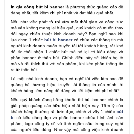
In gia công bút bi banner
là phương thức quảng cáo dễ
dàng nhất, tiết kiệm chi phí nhất và đạt hiệu quả nhất.
Nếu như việc phát tờ rơi vừa mất thời gian và công sức
mà vẫn không mang lại hiệu quả, quý khách có muốn thay
đổi ngay chiến thuật kinh doanh này? Bạn nghĩ sao khi
lựa chọn 1 chiếc
bút bi banner
có chứa các thông tin mà
người kinh doanh muốn truyền tải tới khách hàng, rất khó
để từ chối nhận 1 chiếc bút mà nó lại có kiểu dáng và
phần banner ở thân bút. Chính điều này sẽ khiến họ tò
mò và rồi thích thú với sản phẩm, khi kéo phần thông tin
ra từ thân bút.
Là một nhà kinh doanh, bạn có nghĩ tới việc làm sao để
quảng bá thương hiệu, truyền tải thông tin của mình tới
khách hàng tiềm năng dễ dàng và tiết kiệm chi phí nhất?
Nếu quý khách đang băng khoăn thì bút banner chính là
giải pháp quảng cáo hữu hiệu nhất hiện nay. Tâm lý của
khách hàng thường rất lười đọc, chính vì vậy 1 chiếc
bút
bi
có kiểu dáng đẹp và phần banner chứa hình ảnh sản
phẩm, logo công ty sẽ vô tình ngấm sâu trong suy nghĩ
của người tiêu dùng. Nhờ vậy mà công việc kinh doanh