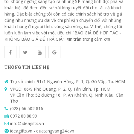
tôi không ngừng sáng tạo ra những SP mang tính đột phá và
khác biệt để đem đến sự hài lòng tuyệt đối cho tất cả khách
hàng. Đặc biệt chúng tôi còn có các chính sách hỗ trợ về giá
cũng như những ưu đãi về chi phí vận chuyển đối với những
khách hàng ở ngoại tỉnh, vùng sâu vùng xa. Vì thế, chúng tôi
luôn luôn làm việc với một tiêu chí "BÁO GIÁ ĐỂ HỢP TÁC -
KHÔNG BÁO GIÁ ĐỂ TRẢ GIÁ". Xin trân trọng cảm ơn!
THÔNG TIN LIÊN HỆ
Trụ sở chính: 91/1 Nguyên Hồng, P. 1, Q. Gò Vấp, Tp. HCM
VPGD: 66/9 Phổ Quang, P. 2, Q. Tân Bình, Tp. HCM
VP Cần Thơ: 52 đường 16, P. An Khánh, Q. Ninh Kiều, Cần
Thơ
(028) 66 502 816
0972.88.88.99
info@ideagifts.vn
ideagifts.vn - quatangvang24k.vn