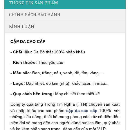
THÔNG TIN SẢN PHẨM
CHÍNH SÁCH BẢO HÀNH
BÌNH LUẬN
CẶP DA CAO CẤP
- Chất liệu:
Da Bò thật 100% nhập khẩu
- Kích thước:
Theo yêu cầu
- Màu sắc:
Đen, trắng, nâu, xanh, đỏ, tím, vàng....
- Logo:
Dập nhiệt, ép kim (nhũ), khắc laser, in màu...
- Quy cách bên trong:
May chi tiết theo thiết kế
Công ty quà tặng
Trọng Tín Nghĩa (TTN) chuyên sản xuất
100%
và nhập khẩu các sản phẩm
cặp da cao cấp
với
những kiểu dáng, thiết kế mang phong cách từ cổ điển đến
hiện đại sẽ mang đến cho người dùng sự lịch lãm, quý phái
và ko kém phần sang trọng, đẳng cấp của một V.I.P.