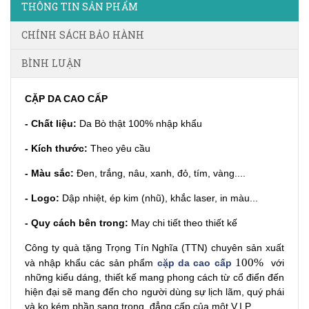
THÔNG TIN SẢN PHẨM
CHÍNH SÁCH BẢO HÀNH
BÌNH LUẬN
CẶP DA CAO CẤP
- Chất liệu:
Da Bò thật 100% nhập khẩu
- Kích thước:
Theo yêu cầu
- Màu sắc:
Đen, trắng, nâu, xanh, đỏ, tím, vàng....
- Logo:
Dập nhiệt, ép kim (nhũ), khắc laser, in màu...
- Quy cách bên trong:
May chi tiết theo thiết kế
Công ty quà tặng
Trọng Tín Nghĩa (TTN) chuyên sản xuất
100%
và nhập khẩu các sản phẩm
cặp da cao cấp
với
những kiểu dáng, thiết kế mang phong cách từ cổ điển đến
hiện đại sẽ mang đến cho người dùng sự lịch lãm, quý phái
và ko kém phần sang trọng, đẳng cấp của một V.I.P.