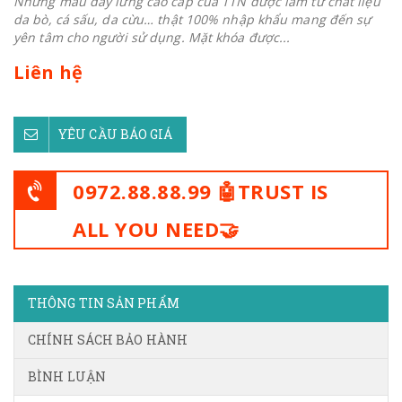
Những mẫu dây lưng cao cấp của TTN được làm từ chất liệu
da bò, cá sấu, da cừu… thật 100% nhập khẩu mang đến sự
yên tâm cho người sử dụng. Mặt khóa được...
Liên hệ
YÊU CẦU BÁO GIÁ
0972.88.88.99 🤖TRUST IS
ALL YOU NEED🤝
THÔNG TIN SẢN PHẨM
CHÍNH SÁCH BẢO HÀNH
BÌNH LUẬN