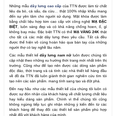
Những mẫu
dây lưng cao cấp
của TTN được làm từ chất
liệu da bò, cá sấu, da cừu… thật 100% nhập khẩu mang
đến sự yên tâm cho người sử dụng. Mặt khóa được làm
bằng chất liệu hợp kim cao cấp với công nghệ
MẠ ĐẶC
BIỆT
, luôn sáng đẹp và có khả năng chống hoen, ố, gỉ
không bay màu. Đặc biệt TTN có thể
MẠ VÀNG 24K
thật
cho tất cả các mặt dây lưng theo yêu cầu. Tất cả đều
được thể hiện vô cùng hoàn hảo qua bàn tay của những
người thợ có tay nghề lâu năm.
Các mẫu thiết kế
dây lưng nam nữ
luôn được chúng tôi
cập nhật theo những xu hướng thời trang mới nhất trên thị
trường. Cũng như để tạo nên được các dòng sản phẩm
độc đáo, thời trang và cá tính các nhà thiết kế hàng đầu
về đồ da TTN đã luôn giành thời gian nghiên cứu tìm tòi
tạo nên các sản phẩm. mang tính sang tạo và đột phá.
Đến nay hầu như các mẫu thiết kế của chúng tôi luôn có
được sự đón nhận của khách hàng về chất lượng chất liệu
hay kiểu dáng sản phẩm. Chính vì thế chúng tôi cũng
không ngừng tiếp tục ghi nhận những ý kiến đến từ các
khách hàng để thay đổi các thiết kế sản phẩm phù hợp
nhất đối với khách hàng của mình.