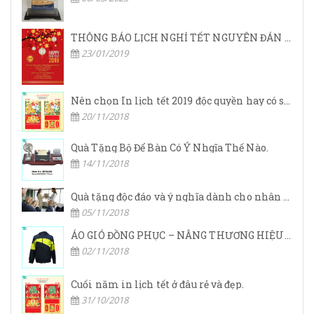
THÔNG BÁO LỊCH NGHỈ TẾT NGUYÊN ĐÁN 2019
23/01/2019
Nên chọn In lịch tết 2019 độc quyền hay có sẵn?
20/11/2018
Quà Tặng Bộ Để Bàn Có Ý Nhgĩa Thế Nào.
14/11/2018
Quà tặng độc đáo và ý nghĩa dành cho nhân viên dịp tết.
05/11/2018
ÁO GIÓ ĐỒNG PHỤC – NÂNG THƯƠNG HIỆU DOANH NGHIỆP LÊN TẦM CAO MỚI
02/11/2018
Cuối năm in lịch tết ở đâu rẻ và đẹp.
31/10/2018