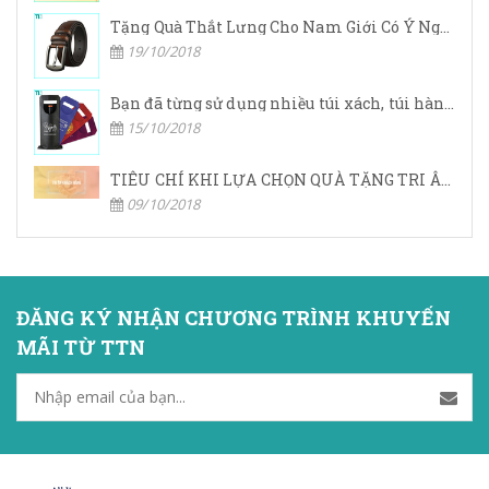
Tặng Quà Thắt Lưng Cho Nam Giới Có Ý Nghĩa Gì
19/10/2018
Bạn đã từng sử dụng nhiều túi xách, túi hàng hiệu,… nhưng bạn đã bao giờ nghe đến túi vải không dệt chưa?
15/10/2018
TIÊU CHÍ KHI LỰA CHỌN QUÀ TẶNG TRI ÂN KHÁCH HÀNG
09/10/2018
ĐĂNG KÝ NHẬN CHƯƠNG TRÌNH KHUYẾN
MÃI TỪ TTN