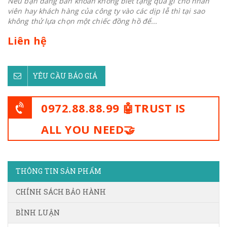
Nếu bạn đang băn khoăn không biết tặng quà gì cho nhân
viên hay khách hàng của công ty vào các dịp lễ thì tại sao
không thử lựa chọn một chiếc đồng hồ để...
Liên hệ
YÊU CẦU BÁO GIÁ
0972.88.88.99 🤖TRUST IS
ALL YOU NEED🤝
THÔNG TIN SẢN PHẨM
CHÍNH SÁCH BẢO HÀNH
BÌNH LUẬN