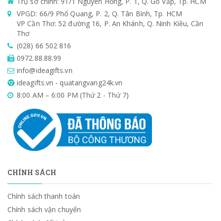
Trụ sở chính: 91/1 Nguyên Hồng, P. 1, Q. Gò Vấp, Tp. HCM
VPGD: 66/9 Phổ Quang, P. 2, Q. Tân Bình, Tp. HCM
VP Cần Thơ: 52 đường 16, P. An Khánh, Q. Ninh Kiều, Cần
Thơ
(028) 66 502 816
0972.88.88.99
info@ideagifts.vn
ideagifts.vn - quatangvang24k.vn
8:00 AM – 6:00 PM (Thứ 2 - Thứ 7)
CHÍNH SÁCH
Chính sách thanh toán
Chính sách vận chuyển