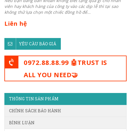
Nếu bạn đang băn khoăn không biết tặng quà gì cho nhân
viên hay khách hàng của công ty vào các dịp lễ thì tại sao
không thử lựa chọn một chiếc đồng hồ để...
Liên hệ
YÊU CẦU BÁO GIÁ
0972.88.88.99 🤖TRUST IS
ALL YOU NEED🤝
THÔNG TIN SẢN PHẨM
CHÍNH SÁCH BẢO HÀNH
BÌNH LUẬN