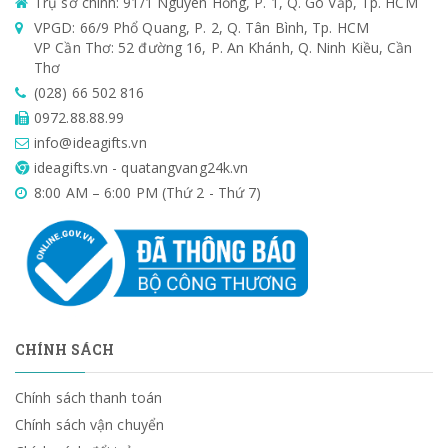
Trụ sở chính: 91/1 Nguyên Hồng, P. 1, Q. Gò Vấp, Tp. HCM
VPGD: 66/9 Phổ Quang, P. 2, Q. Tân Bình, Tp. HCM
VP Cần Thơ: 52 đường 16, P. An Khánh, Q. Ninh Kiều, Cần
Thơ
(028) 66 502 816
0972.88.88.99
info@ideagifts.vn
ideagifts.vn - quatangvang24k.vn
8:00 AM – 6:00 PM (Thứ 2 - Thứ 7)
CHÍNH SÁCH
Chính sách thanh toán
Chính sách vận chuyển