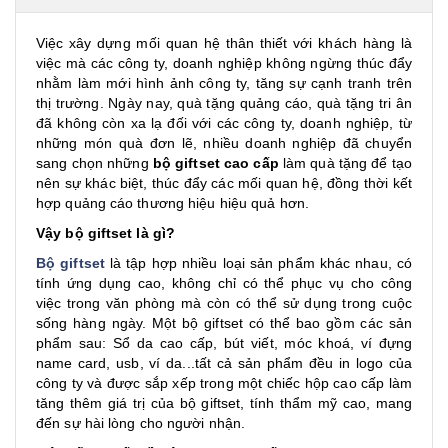
Việc xây dựng mối quan hệ thân thiết với khách hàng là
việc mà các công ty, doanh nghiệp không ngừng thúc đẩy
nhằm làm mới hình ảnh công ty, tăng sự cạnh tranh trên
thị trường. Ngày nay, quà tặng quảng cáo, quà tặng tri ân
đã không còn xa lạ đối với các công ty, doanh nghiệp, từ
những món quà đơn lẽ, nhiều doanh nghiệp đã chuyển
sang chọn những
bộ giftset cao cấp
làm quà tặng để tạo
nên sự khác biệt, thúc đẩy các mối quan hệ, đồng thời kết
hợp quảng cáo thương hiệu hiệu quả hơn.
Vậy bộ giftset là gì?
Bộ giftset
là tập hợp nhiều loại sản phẩm khác nhau, có
tính ứng dụng cao, không chỉ có thể phục vụ cho công
việc trong văn phòng mà còn có thể sử dụng trong cuộc
sống hàng ngày. Một bộ giftset có thể bao gồm các sản
phẩm sau: Sổ da cao cấp, bút viết, móc khoá, ví đựng
name card, usb, ví da...tất cả sản phẩm đều in logo của
công ty và được sắp xếp trong một chiếc hộp cao cấp làm
tăng thêm giá trị của bộ giftset, tính thẩm mỹ cao, mang
đến sự hài lòng cho người nhận.