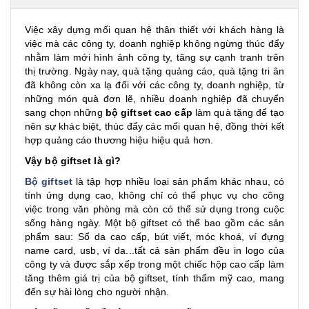
Việc xây dựng mối quan hệ thân thiết với khách hàng là
việc mà các công ty, doanh nghiệp không ngừng thúc đẩy
nhằm làm mới hình ảnh công ty, tăng sự cạnh tranh trên
thị trường. Ngày nay, quà tặng quảng cáo, quà tặng tri ân
đã không còn xa lạ đối với các công ty, doanh nghiệp, từ
những món quà đơn lẽ, nhiều doanh nghiệp đã chuyển
sang chọn những
bộ giftset cao cấp
làm quà tặng để tạo
nên sự khác biệt, thúc đẩy các mối quan hệ, đồng thời kết
hợp quảng cáo thương hiệu hiệu quả hơn.
Vậy bộ giftset là gì?
Bộ giftset
là tập hợp nhiều loại sản phẩm khác nhau, có
tính ứng dụng cao, không chỉ có thể phục vụ cho công
việc trong văn phòng mà còn có thể sử dụng trong cuộc
sống hàng ngày. Một bộ giftset có thể bao gồm các sản
phẩm sau: Sổ da cao cấp, bút viết, móc khoá, ví đựng
name card, usb, ví da...tất cả sản phẩm đều in logo của
công ty và được sắp xếp trong một chiếc hộp cao cấp làm
tăng thêm giá trị của bộ giftset, tính thẩm mỹ cao, mang
đến sự hài lòng cho người nhận.