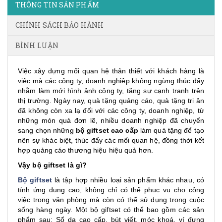
THÔNG TIN SẢN PHẨM
CHÍNH SÁCH BẢO HÀNH
BÌNH LUẬN
Việc xây dựng mối quan hệ thân thiết với khách hàng là
việc mà các công ty, doanh nghiệp không ngừng thúc đẩy
nhằm làm mới hình ảnh công ty, tăng sự cạnh tranh trên
thị trường. Ngày nay, quà tặng quảng cáo, quà tặng tri ân
đã không còn xa lạ đối với các công ty, doanh nghiệp, từ
những món quà đơn lẽ, nhiều doanh nghiệp đã chuyển
sang chọn những
bộ giftset cao cấp
làm quà tặng để tạo
nên sự khác biệt, thúc đẩy các mối quan hệ, đồng thời kết
hợp quảng cáo thương hiệu hiệu quả hơn.
Vậy bộ giftset là gì?
Bộ giftset
là tập hợp nhiều loại sản phẩm khác nhau, có
tính ứng dụng cao, không chỉ có thể phục vụ cho công
việc trong văn phòng mà còn có thể sử dụng trong cuộc
sống hàng ngày. Một bộ giftset có thể bao gồm các sản
phẩm sau: Sổ da cao cấp, bút viết, móc khoá, ví đựng