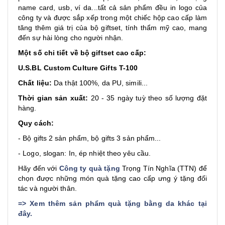
name card, usb, ví da...tất cả sản phẩm đều in logo của
công ty và được sắp xếp trong một chiếc hộp cao cấp làm
tăng thêm giá trị của bộ giftset, tính thẩm mỹ cao, mang
đến sự hài lòng cho người nhận.
Một số chi tiết về bộ giftset cao cấp:
U.S.BL Custom Culture Gifts T-100
Chất liệu:
Da thật 100%, da PU, simili...
Thời gian sản xuất:
20 - 35 ngày tuỳ theo số lượng đặt
hàng.
Quy cách:
- Bộ gifts 2 sản phẩm, bộ gifts 3 sản phẩm...
- Logo, slogan: In, ép nhiệt theo yêu cầu.
Hãy đến với
Công ty quà tặng
Trọng Tín Nghĩa (TTN) để
chọn được những món quà tặng cao cấp ưng ý tặng đối
tác và người thân.
=>
Xem thêm sản phẩm quà tặng bằng da khác tại
đây
.