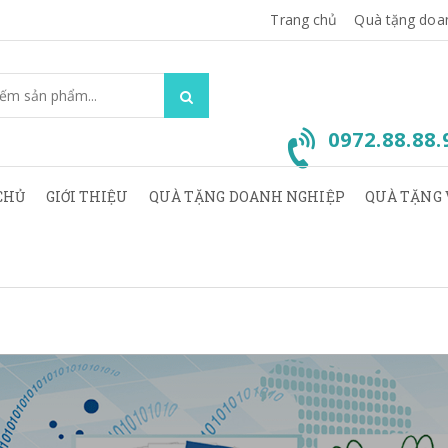
Trang chủ
Quà tặng doa
0972.88.88
CHỦ
GIỚI THIỆU
QUÀ TẶNG DOANH NGHIỆP
QUÀ TẶNG 