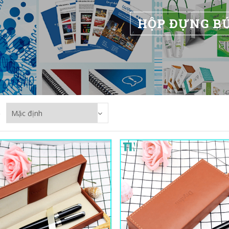
HỘP ĐỰNG B
p