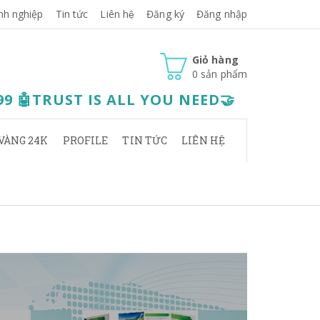
nh nghiệp
Tin tức
Liên hệ
Đăng ký
Đăng nhập
Giỏ hàng
0
sản phẩm
.99 🤖TRUST IS ALL YOU NEED🤝
VÀNG 24K
PROFILE
TIN TỨC
LIÊN HỆ