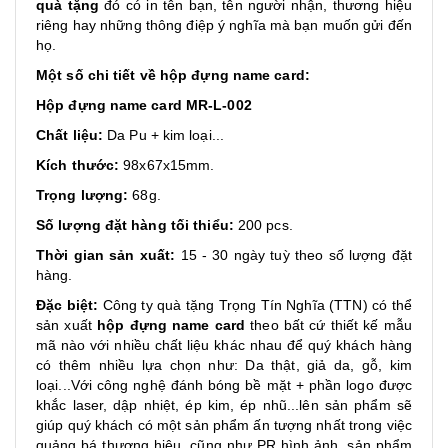
quà tặng
đó có in tên bạn, tên người nhận, thương hiệu
riêng hay những thông điệp ý nghĩa mà bạn muốn gửi đến
họ.
Một số chi tiết về hộp đựng name card:
Hộp đựng name card MR-L-002
Chất liệu:
Da Pu + kim loại...
Kích thước:
98x67x15mm.
Trọng lượng:
68g.
Số lượng đặt hàng tối thiểu:
200 pcs.
Thời gian sản xuất:
15 - 30 ngày tuỳ theo số lượng đặt
hàng.
Đặc biệt:
Công ty quà tặng Trọng Tín Nghĩa (TTN) có thể
sản xuất
hộp đựng name card
theo bất cứ thiết kế mẫu
mã nào với nhiều chất liệu khác nhau để quý khách hàng
có thêm nhiều lựa chọn như: Da thật, giả da, gỗ, kim
loại...Với công nghệ đánh bóng bề mặt + phần logo được
khắc laser, dập nhiệt, ép kim, ép nhũ...lên sản phẩm sẽ
giúp quý khách có một sản phẩm ấn tượng nhất trong việc
quảng bá thương hiệu, cũng như PR hình ảnh, sản phẩm