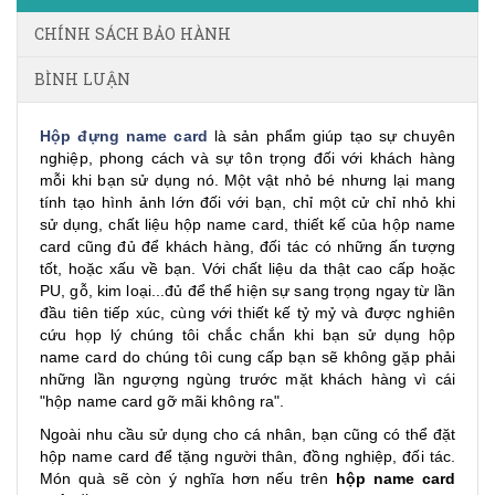
CHÍNH SÁCH BẢO HÀNH
BÌNH LUẬN
Hộp đựng name card
là sản phẩm giúp tạo sự chuyên
nghiệp, phong cách và sự tôn trọng đối với khách hàng
mỗi khi bạn sử dụng nó. Một vật nhỏ bé nhưng lại mang
tính tạo hình ảnh lớn đối với bạn, chỉ một cử chỉ nhỏ khi
sử dụng, chất liệu hộp name card, thiết kế của hộp name
card cũng đủ để khách hàng, đối tác có những ấn tượng
tốt, hoặc xấu về bạn. Với chất liệu da thật cao cấp hoặc
PU, gỗ, kim loại...đủ để thể hiện sự sang trọng ngay từ lần
đầu tiên tiếp xúc, cùng với thiết kế tỷ mỷ và được nghiên
cứu họp lý chúng tôi chắc chắn khi bạn sử dụng hộp
name card do chúng tôi cung cấp bạn sẽ không gặp phải
những lần ngượng ngùng trước mặt khách hàng vì cái
"hộp name card gỡ mãi không ra".
Ngoài nhu cầu sử dụng cho cá nhân, bạn cũng có thể đặt
hộp name card để tặng người thân, đồng nghiệp, đối tác.
Món quà sẽ còn ý nghĩa hơn nếu trên
hộp name card