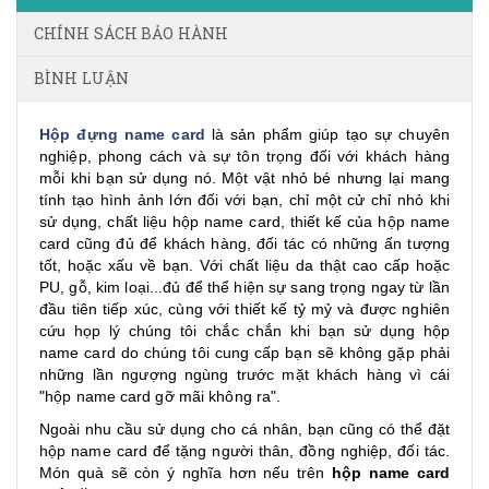
CHÍNH SÁCH BẢO HÀNH
BÌNH LUẬN
Hộp đựng name card
là sản phẩm giúp tạo sự chuyên
nghiệp, phong cách và sự tôn trọng đối với khách hàng
mỗi khi bạn sử dụng nó. Một vật nhỏ bé nhưng lại mang
tính tạo hình ảnh lớn đối với bạn, chỉ một cử chỉ nhỏ khi
sử dụng, chất liệu hộp name card, thiết kế của hộp name
card cũng đủ để khách hàng, đối tác có những ấn tượng
tốt, hoặc xấu về bạn. Với chất liệu da thật cao cấp hoặc
PU, gỗ, kim loại...đủ để thể hiện sự sang trọng ngay từ lần
đầu tiên tiếp xúc, cùng với thiết kế tỷ mỷ và được nghiên
cứu họp lý chúng tôi chắc chắn khi bạn sử dụng hộp
name card do chúng tôi cung cấp bạn sẽ không gặp phải
những lần ngượng ngùng trước mặt khách hàng vì cái
"hộp name card gỡ mãi không ra".
Ngoài nhu cầu sử dụng cho cá nhân, bạn cũng có thể đặt
hộp name card để tặng người thân, đồng nghiệp, đối tác.
Món quà sẽ còn ý nghĩa hơn nếu trên
hộp name card