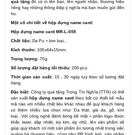
quà tặng
đó có in tên bạn, tên người nhận, thương hiệu
riêng hay những thông điệp ý nghĩa mà bạn muốn gửi đến
họ.
Một số chi tiết về hộp đựng name card:
Hộp đựng name card MR-L-055
Chất liệu:
Da Pu + kim loại...
Kích thước:
100x64x15mm.
Trọng lượng:
70g.
Số lượng đặt hàng tối thiểu:
200 pcs.
Thời gian sản xuất:
15 - 30 ngày tuỳ theo số lượng đặt
hàng.
Đặc biệt:
Công ty quà tặng Trọng Tín Nghĩa (TTN) có thể
sản xuất
hộp đựng name card
theo bất cứ thiết kế mẫu
mã nào với nhiều chất liệu khác nhau để quý khách hàng
có thêm nhiều lựa chọn như: Da thật, giả da, gỗ, kim
loại...Với công nghệ đánh bóng bề mặt + phần logo được
khắc laser, dập nhiệt, ép kim, ép nhũ...lên sản phẩm sẽ
giúp quý khách có một sản phẩm ấn tượng nhất trong việc
quảng bá thương hiệu, cũng như PR hình ảnh, sản phẩm