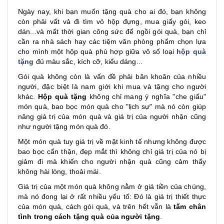
Ngày nay, khi bạn muốn tặng quà cho ai đó, bạn không
còn phải vất vả đi tìm vỏ hộp đựng, mua giấy gói, keo
dán...và mất thời gian công sức để ngồi gói quà, bạn chỉ
cần ra nhà sách hay các tiệm văn phòng phẩm chọn lựa
cho mình một hộp quà phù hợp giữa vô số loại
hộp quà
tặng
đủ màu sắc, kích cỡ, kiểu dáng...
Gói quà không còn là vấn đề phải băn khoăn của nhiều
người, đặc biệt là nam giới khi mua và tặng cho người
khác.
Hộp quà tặng
không chỉ mang ý nghĩa "che giấu"
món quà, bao bọc món quà cho "lịch sự" mà nó còn giúp
nâng giá trị của món quà và giá trị của người nhận cũng
như người tặng món quà đó.
Một món quà tuy giá trị về mặt kinh tế nhưng không được
bao bọc cẩn thận, đẹp mắt thì không chỉ giá trị của nó bị
giảm đi mà khiến cho người nhận quà cũng cảm thấy
không hài lòng, thoải mái.
Giá trị của một món quà không nằm ở giá tiền của chúng,
mà nó đong lại ở rất nhiều yếu tố: Đó là giá trị thiết thực
của món quà, cách gói quà, và trên hết vẫn là
tấm chân
tình trong cách tặng quà của người tặng
.