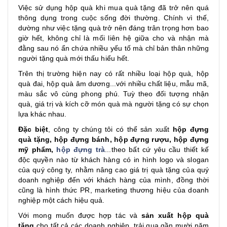
Việc sử dụng hộp quà khi mua quà tặng đã trở nên quá
thông dụng trong cuộc sống đời thường. Chính vì thế,
dường như việc tặng quà trở nên đáng trân trọng hơn bao
giờ hết, không chỉ là mối liên hệ giữa cho và nhận mà
đằng sau nó ẩn chứa nhiều yếu tố mà chỉ bản thân những
người tặng quà mới thấu hiểu hết.
Trên thị trường hiện nay có rất nhiều loại hộp quà, hộp
quà đai, hộp quà âm dương...với nhiều chất liệu, mẫu mã,
màu sắc vô cùng phong phú. Tuỳ theo đối tượng nhận
quà, giá trị và kích cỡ món quà mà người tặng có sự chọn
lựa khác nhau.
Đặc biệt
, công ty chúng tôi có thể sản xuất
hộp đựng
quà tặng, hộp đựng bánh,
hộp đựng rượu
, hộp đựng
mỹ phẩm,
hộp đựng trà
...theo bất cứ yêu cầu thiết kế
độc quyền nào từ khách hàng có in hình logo và slogan
của quý công ty, nhằm nâng cao giá trị quà tặng của quý
doanh nghiệp đến với khách hàng của mình, đồng thời
cũng là hình thức PR, marketing thương hiệu của doanh
nghiệp một cách hiệu quả.
Với mong muốn được hợp tác và
sản xuất hộp quà
tặng
cho tất cả các doanh nghiệp, trải qua gần mười năm