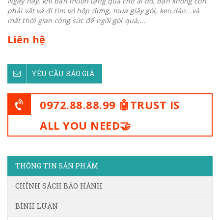
Ngày nay, khi bạn muốn tặng quà cho ai đó, bạn không còn
phải vất vả đi tìm vỏ hộp đựng, mua giấy gói, keo dán...và
mất thời gian công sức để ngồi gói quà,...
Liên hệ
YÊU CẦU BÁO GIÁ
0972.88.88.99 🤖TRUST IS
ALL YOU NEED🤝
THÔNG TIN SẢN PHẨM
CHÍNH SÁCH BẢO HÀNH
BÌNH LUẬN