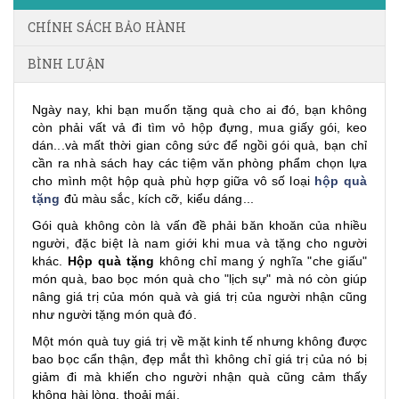
CHÍNH SÁCH BẢO HÀNH
BÌNH LUẬN
Ngày nay, khi bạn muốn tặng quà cho ai đó, bạn không
còn phải vất vả đi tìm vỏ hộp đựng, mua giấy gói, keo
dán...và mất thời gian công sức để ngồi gói quà, bạn chỉ
cần ra nhà sách hay các tiệm văn phòng phẩm chọn lựa
cho mình một hộp quà phù hợp giữa vô số loại
hộp quà
tặng
đủ màu sắc, kích cỡ, kiểu dáng...
Gói quà không còn là vấn đề phải băn khoăn của nhiều
người, đặc biệt là nam giới khi mua và tặng cho người
khác.
Hộp quà tặng
không chỉ mang ý nghĩa "che giấu"
món quà, bao bọc món quà cho "lịch sự" mà nó còn giúp
nâng giá trị của món quà và giá trị của người nhận cũng
như người tặng món quà đó.
Một món quà tuy giá trị về mặt kinh tế nhưng không được
bao bọc cẩn thận, đẹp mắt thì không chỉ giá trị của nó bị
giảm đi mà khiến cho người nhận quà cũng cảm thấy
không hài lòng, thoải mái.