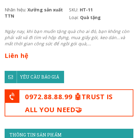
Nhãn hiệu:
Xưởng sản xuất
SKU:
HT-11
TTN
Loại:
Quà tặng
Ngày nay, khi bạn muốn tặng quà cho ai đó, bạn không còn
phải vất vả đi tìm vỏ hộp đựng, mua giấy gói, keo dán...và
mất thời gian công sức để ngồi gói quà,...
Liên hệ
YÊU CẦU BÁO GIÁ
0972.88.88.99 🤖TRUST IS
ALL YOU NEED🤝
THÔNG TIN SẢN PHẨM