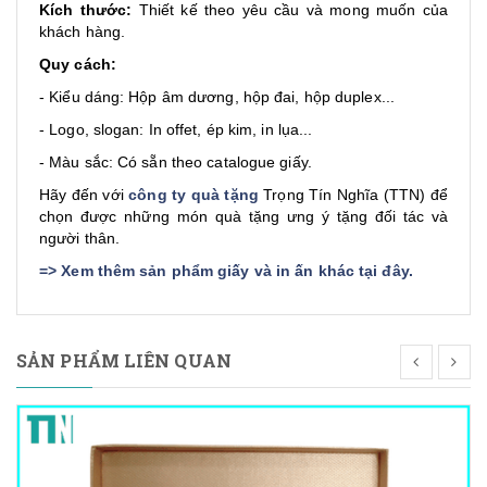
Kích thước:
Thiết kế theo yêu cầu và mong muốn của
khách hàng.
Quy cách:
- Kiểu dáng: Hộp âm dương, hộp đai, hộp duplex...
- Logo, slogan: In offet, ép kim, in lụa...
- Màu sắc: Có sẵn theo catalogue giấy.
Hãy đến với
công ty quà tặng
Trọng Tín Nghĩa (TTN) để
chọn được những món quà tặng ưng ý tặng đối tác và
người thân.
=>
Xem thêm sản phẩm giấy và in ấn khác tại đây
.
SẢN PHẨM LIÊN QUAN