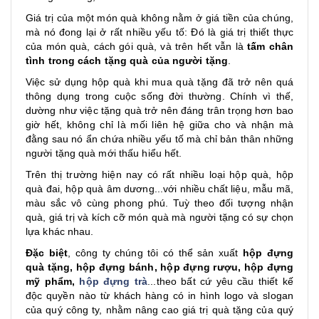
Giá trị của một món quà không nằm ở giá tiền của chúng,
mà nó đong lại ở rất nhiều yếu tố: Đó là giá trị thiết thực
của món quà, cách gói quà, và trên hết vẫn là
tấm chân
tình trong cách tặng quà của người tặng
.
Việc sử dụng hộp quà khi mua quà tặng đã trở nên quá
thông dụng trong cuộc sống đời thường. Chính vì thế,
dường như việc tặng quà trở nên đáng trân trọng hơn bao
giờ hết, không chỉ là mối liên hệ giữa cho và nhận mà
đằng sau nó ẩn chứa nhiều yếu tố mà chỉ bản thân những
người tặng quà mới thấu hiểu hết.
Trên thị trường hiện nay có rất nhiều loại hộp quà, hộp
quà đai, hộp quà âm dương...với nhiều chất liệu, mẫu mã,
màu sắc vô cùng phong phú. Tuỳ theo đối tượng nhận
quà, giá trị và kích cỡ món quà mà người tặng có sự chọn
lựa khác nhau.
Đặc biệt
, công ty chúng tôi có thể sản xuất
hộp đựng
quà tặng, hộp đựng bánh,
hộp đựng rượu
, hộp đựng
mỹ phẩm,
hộp đựng trà
...theo bất cứ yêu cầu thiết kế
độc quyền nào từ khách hàng có in hình logo và slogan
của quý công ty, nhằm nâng cao giá trị quà tặng của quý