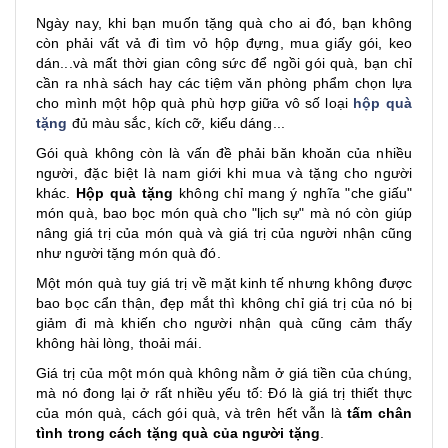
Ngày nay, khi bạn muốn tặng quà cho ai đó, bạn không
còn phải vất vả đi tìm vỏ hộp đựng, mua giấy gói, keo
dán...và mất thời gian công sức để ngồi gói quà, bạn chỉ
cần ra nhà sách hay các tiệm văn phòng phẩm chọn lựa
cho mình một hộp quà phù hợp giữa vô số loại
hộp quà
tặng
đủ màu sắc, kích cỡ, kiểu dáng...
Gói quà không còn là vấn đề phải băn khoăn của nhiều
người, đặc biệt là nam giới khi mua và tặng cho người
khác.
Hộp quà tặng
không chỉ mang ý nghĩa "che giấu"
món quà, bao bọc món quà cho "lịch sự" mà nó còn giúp
nâng giá trị của món quà và giá trị của người nhận cũng
như người tặng món quà đó.
Một món quà tuy giá trị về mặt kinh tế nhưng không được
bao bọc cẩn thận, đẹp mắt thì không chỉ giá trị của nó bị
giảm đi mà khiến cho người nhận quà cũng cảm thấy
không hài lòng, thoải mái.
Giá trị của một món quà không nằm ở giá tiền của chúng,
mà nó đong lại ở rất nhiều yếu tố: Đó là giá trị thiết thực
của món quà, cách gói quà, và trên hết vẫn là
tấm chân
tình trong cách tặng quà của người tặng
.