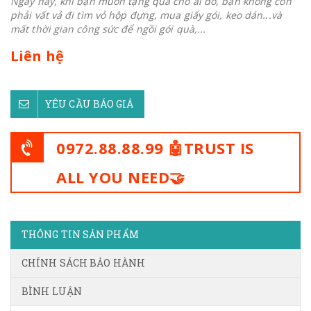
Ngày nay, khi bạn muốn tặng quà cho ai đó, bạn không còn
phải vất vả đi tìm vỏ hộp đựng, mua giấy gói, keo dán...và
mất thời gian công sức để ngồi gói quà,...
Liên hệ
YÊU CẦU BÁO GIÁ
0972.88.88.99 🤖TRUST IS
ALL YOU NEED🤝
THÔNG TIN SẢN PHẨM
CHÍNH SÁCH BẢO HÀNH
BÌNH LUẬN