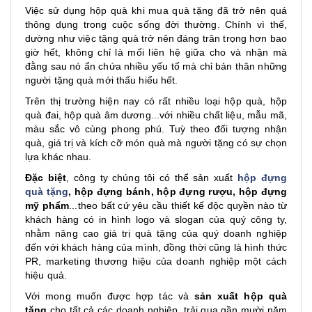
Việc sử dụng hộp quà khi mua quà tặng đã trở nên quá
thông dụng trong cuộc sống đời thường. Chính vì thế,
dường như việc tặng quà trở nên đáng trân trọng hơn bao
giờ hết, không chỉ là mối liên hệ giữa cho và nhận mà
đằng sau nó ẩn chứa nhiều yếu tố mà chỉ bản thân những
người tặng quà mới thấu hiểu hết.
Trên thị trường hiện nay có rất nhiều loại hộp quà, hộp
quà đai, hộp quà âm dương...với nhiều chất liệu, mẫu mã,
màu sắc vô cùng phong phú. Tuỳ theo đối tượng nhận
quà, giá trị và kích cỡ món quà mà người tặng có sự chọn
lựa khác nhau.
Đặc biệt
, công ty chúng tôi có thể sản xuất
hộp đựng
quà tặng
, hộp đựng bánh,
hộp đựng rượu
, hộp đựng
mỹ phẩm
...theo bất cứ yêu cầu thiết kế độc quyền nào từ
khách hàng có in hình logo và slogan của quý công ty,
nhằm nâng cao giá trị quà tặng của quý doanh nghiệp
đến với khách hàng của mình, đồng thời cũng là hình thức
PR, marketing thương hiệu của doanh nghiệp một cách
hiệu quả.
Với mong muốn được hợp tác và
sản xuất hộp quà
tặng
cho tất cả các doanh nghiệp, trải qua gần mười năm