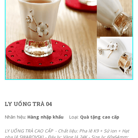
LY UỐNG TRÀ 04
Nhãn hiệu:
Hàng nhập khẩu
Loại:
Quà tặng cao cấp
LY UỐNG TRÀ CAO CẤP - Chất liệu: Pha lê K9 + Sứ ion + Hạt
pha lê SWAROVSKI - Đáy ly: Vàng lá 24K - Size ly: 60x64mm;