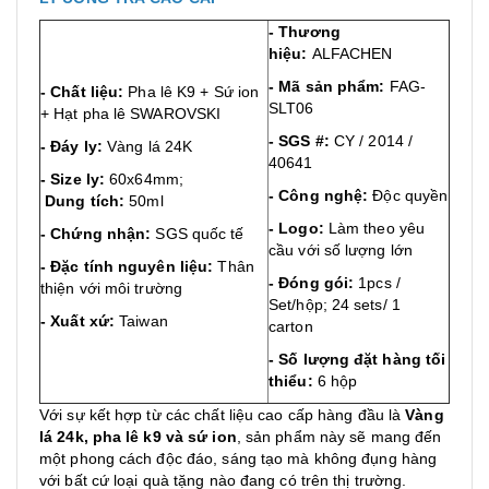
- Thương
hiệu:
ALFACHEN
- Mã sản phẩm:
FAG-
- Chất liệu:
Pha lê K9 + Sứ ion
SLT06
+ Hạt pha lê SWAROVSKI
- SGS #:
CY / 2014 /
- Đáy ly:
Vàng lá 24K
40641
- Size ly:
60x64mm;
- Công nghệ:
Độc quyền
Dung tích:
50ml
- Logo:
Làm theo yêu
- Chứng nhận:
SGS quốc tế
cầu với số lượng lớn
- Đặc tính nguyên liệu:
Thân
- Đóng gói:
1pcs /
thiện với môi trường
Set/hộp; 24 sets/ 1
- Xuất xứ:
Taiwan
carton
- Số lượng đặt hàng tối
thiểu:
6 hộp
Với sự kết hợp từ các chất liệu cao cấp hàng đầu là
Vàng
lá 24k, pha lê k9 và sứ ion
, sản phẩm này sẽ mang đến
một phong cách độc đáo, sáng tạo mà không đụng hàng
với bất cứ loại quà tặng nào đang có trên thị trường.