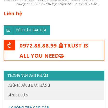
Dung tích: 50ml - Chứng nhận: SGS quốc tế - Đặc...
Liên hệ
YÊU CẦU BÁO GIÁ
0972.88.88.99 🤖TRUST IS
ALL YOU NEED🤝
THÔNG TIN SẢN PHẨM
CHÍNH SÁCH BẢO HÀNH
BÌNH LUẬN
LY UỐNG TRÀ CAO CẤP