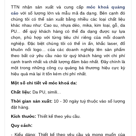
TTN nhận sản xuất và cung cấp
móc khoá quảng
cáo
với số lượng lớn và mẫu mã đa dạng. Bên cạnh đó
chúng tôi có thể sản xuất bằng nhiều các loại chất liệu
khác nhau như: Cao su, nhựa dẻo, mika, kim loại, gỗ, da
PU... để quý khách hàng có thể đa dạng được sự lựa
chọn, phù hợp với từng tiêu chí riêng của mỗi doanh
nghiệp. Đặc biệt chúng tôi có thể in ấn, khắc laser, đổ
khuôn nổi logo... của các doanh nghiệp lên sản phẩm
theo bất cứ yêu cầu nào từ quý khách hàng với chi phí
cạnh tranh nhất và chất lượng đảm bảo nhất. Đây chính là
một trong những công cụ quảng bá thương hiệu cực kỳ
hiệu quả mà lại ít tốn kém chi phí nhất.
Một số chi tiết về móc khoá da:
Chất liệu:
Da PU, simili...
Thời gian sản xuất:
10 - 30 ngày tuỳ thuộc vào số lượng
đặt hàng.
Kích thước:
Thiết kế theo yêu cầu.
Quy cách:
- Kiểu dáng: Thiết kế theo yêu cầu và mong muốn của