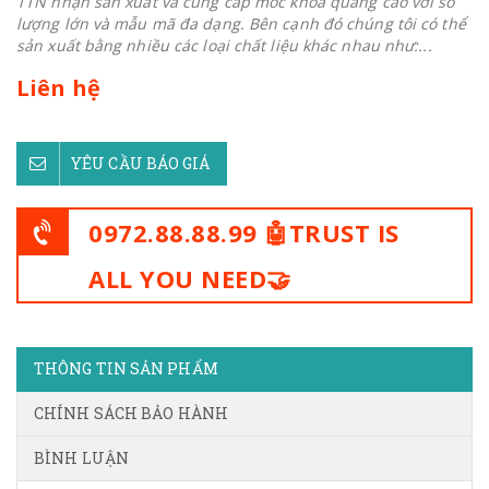
TTN nhận sản xuất và cung cấp móc khoá quảng cáo với số
lượng lớn và mẫu mã đa dạng. Bên cạnh đó chúng tôi có thể
sản xuất bằng nhiều các loại chất liệu khác nhau như:...
Liên hệ
YÊU CẦU BÁO GIÁ
0972.88.88.99 🤖TRUST IS
ALL YOU NEED🤝
THÔNG TIN SẢN PHẨM
CHÍNH SÁCH BẢO HÀNH
BÌNH LUẬN