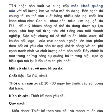
TTN nhận sản xuất và cung cấp
móc khoá quảng
cáo
với số lượng lớn và mẫu mã đa dạng. Bên cạnh đó
chúng tôi có thể sản xuất bằng nhiều các loại chất liệu
khác nhau như: Cao su, nhựa dẻo, mika, kim loại, gỗ, da
PU... để quý khách hàng có thể đa dạng được sự lựa
chọn, phù hợp với từng tiêu chí riêng của mỗi doanh
nghiệp. Đặc biệt chúng tôi có thể in ấn, khắc laser, đổ
khuôn nổi logo... của các doanh nghiệp lên sản phẩm
theo bất cứ yêu cầu nào từ quý khách hàng với chi phí
cạnh tranh nhất và chất lượng đảm bảo nhất. Đây chính là
một trong những công cụ quảng bá thương hiệu cực kỳ
hiệu quả mà lại ít tốn kém chi phí nhất.
Một số chi tiết về móc khoá da:
Chất liệu:
Da PU, simili...
Thời gian sản xuất:
10 - 30 ngày tuỳ thuộc vào số lượng
đặt hàng.
Kích thước:
Thiết kế theo yêu cầu.
Quy cách:
- Kiểu dáng: Thiết kế theo yêu cầu và mong muốn của