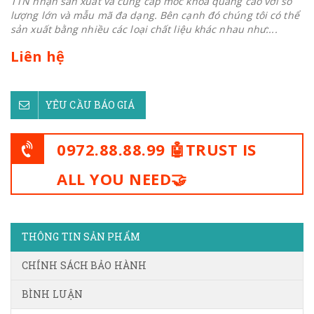
TTN nhận sản xuất và cung cấp móc khoá quảng cáo với số
lượng lớn và mẫu mã đa dạng. Bên cạnh đó chúng tôi có thể
sản xuất bằng nhiều các loại chất liệu khác nhau như:...
Liên hệ
YÊU CẦU BÁO GIÁ
0972.88.88.99 🤖TRUST IS
ALL YOU NEED🤝
THÔNG TIN SẢN PHẨM
CHÍNH SÁCH BẢO HÀNH
BÌNH LUẬN