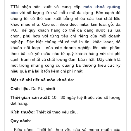
TTN nhận sản xuất và cung cấp
móc khoá quảng
cáo
với số lượng lớn và mẫu mã đa dạng. Bên cạnh đó
chúng tôi có thể sản xuất bằng nhiều các loại chất liệu
khác nhau như: Cao su, nhựa dẻo, mika, kim loại, gỗ, da
PU... để quý khách hàng có thể đa dạng được sự lựa
chọn, phù hợp với từng tiêu chí riêng của mỗi doanh
nghiệp. Đặc biệt chúng tôi có thể in ấn, khắc laser, đổ
khuôn nổi logo... của các doanh nghiệp lên sản phẩm
theo bất cứ yêu cầu nào từ quý khách hàng với chi phí
cạnh tranh nhất và chất lượng đảm bảo nhất. Đây chính là
một trong những công cụ quảng bá thương hiệu cực kỳ
hiệu quả mà lại ít tốn kém chi phí nhất.
Một số chi tiết về móc khoá da:
Chất liệu:
Da PU, simili...
Thời gian sản xuất:
10 - 30 ngày tuỳ thuộc vào số lượng
đặt hàng.
Kích thước:
Thiết kế theo yêu cầu.
Quy cách:
- Kiểu dáng: Thiết kế theo yêu cầu và mong muốn của