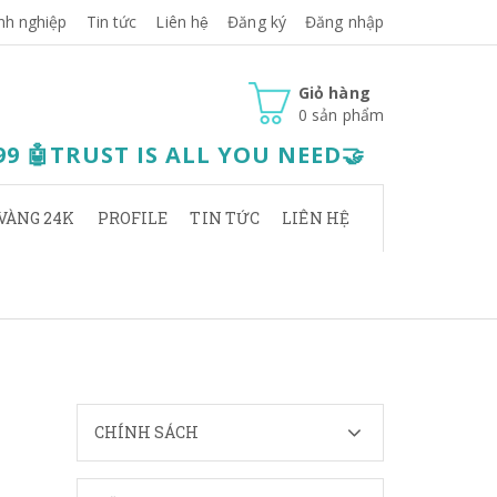
nh nghiệp
Tin tức
Liên hệ
Đăng ký
Đăng nhập
Giỏ hàng
0
sản phẩm
.99 🤖TRUST IS ALL YOU NEED🤝
VÀNG 24K
PROFILE
TIN TỨC
LIÊN HỆ
CHÍNH SÁCH