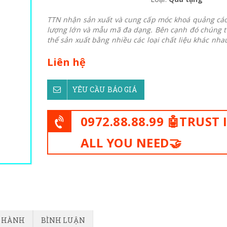
TTN nhận sản xuất và cung cấp móc khoá quảng cáo
lượng lớn và mẫu mã đa dạng. Bên cạnh đó chúng t
thể sản xuất bằng nhiều các loại chất liệu khác nhau
Liên hệ
YÊU CẦU BÁO GIÁ
0972.88.88.99 🤖TRUST 
ALL YOU NEED🤝
O HÀNH
BÌNH LUẬN