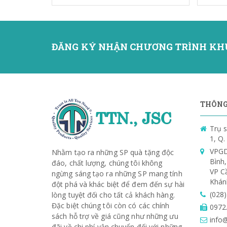
ĐĂNG KÝ NHẬN CHƯƠNG TRÌNH KH
THÔNG 
Trụ s
1, Q
VPGD
Nhằm tạo ra những SP quà tặng độc
Bình
đáo, chất lượng, chúng tôi không
VP C
ngừng sáng tạo ra những SP mang tính
Khán
đột phá và khác biệt để đem đến sự hài
(028
lòng tuyệt đối cho tất cả khách hàng.
Đặc biệt chúng tôi còn có các chính
0972
sách hỗ trợ về giá cũng như những ưu
info@
đãi về chi phí vận chuyển đối với những