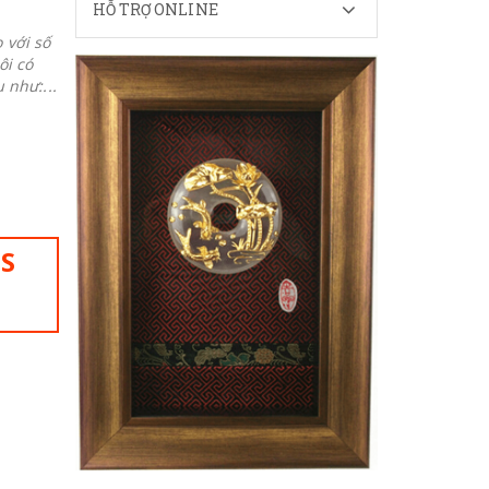
HỖ TRỢ ONLINE
 với số
ôi có
 như:...
IS