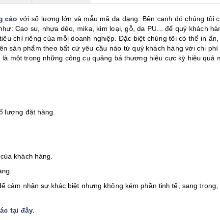
g cáo
với số lượng lớn và mẫu mã đa dạng. Bên cạnh đó chúng tôi c
 như: Cao su, nhựa dẻo, mika, kim loại, gỗ, da PU... để quý khách hà
iêu chí riêng của mỗi doanh nghiệp. Đặc biệt chúng tôi có thể in ấn,
 lên sản phẩm theo bất cứ yêu cầu nào từ quý khách hàng với chi phí
 là một trong những công cụ quảng bá thương hiệu cực kỳ hiệu quả m
ố lượng đặt hàng.
 của khách hàng.
àng.
ể cảm nhận sự khác biệt nhưng không kém phần tinh tế, sang trọng,
c tại đây
.