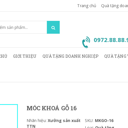
Trang chủ
Quà tặng doa
0972.88.88
CHỦ
GIỚI THIỆU
QUÀ TẶNG DOANH NGHIỆP
QUÀ TẶNG 
MÓC KHOÁ GỖ 16
Nhãn hiệu:
Xưởng sản xuất
SKU:
MKGO-16
TTN
Loại:
Quà tặng