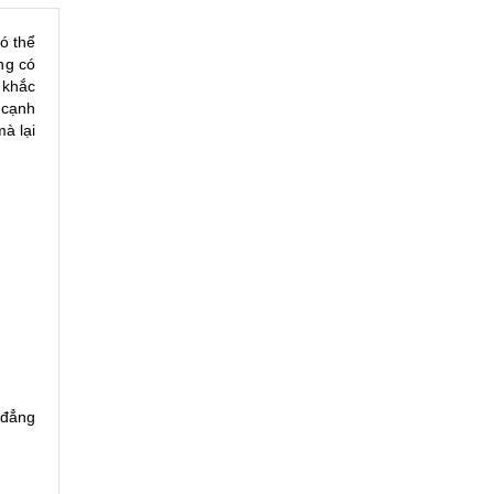
ó thể
ng có
 khắc
 cạnh
à lại
 đẳng