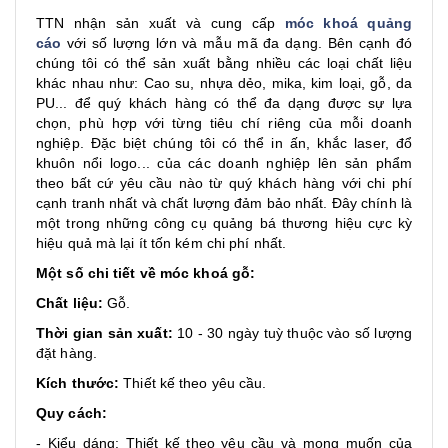
TTN nhận sản xuất và cung cấp
móc khoá quảng
cáo
với số lượng lớn và mẫu mã đa dạng. Bên cạnh đó
chúng tôi có thể sản xuất bằng nhiều các loại chất liệu
khác nhau như: Cao su, nhựa dẻo, mika, kim loại, gỗ, da
PU... để quý khách hàng có thể đa dạng được sự lựa
chọn, phù hợp với từng tiêu chí riêng của mỗi doanh
nghiệp. Đặc biệt chúng tôi có thể in ấn, khắc laser, đổ
khuôn nổi logo... của các doanh nghiệp lên sản phẩm
theo bất cứ yêu cầu nào từ quý khách hàng với chi phí
cạnh tranh nhất và chất lượng đảm bảo nhất. Đây chính là
một trong những công cụ quảng bá thương hiệu cực kỳ
hiệu quả mà lại ít tốn kém chi phí nhất.
Một số chi tiết về móc khoá gỗ:
Chất liệu:
Gỗ.
Thời gian sản xuất:
10 - 30 ngày tuỳ thuộc vào số lượng
đặt hàng.
Kích thước:
Thiết kế theo yêu cầu.
Quy cách:
- Kiểu dáng: Thiết kế theo yêu cầu và mong muốn của