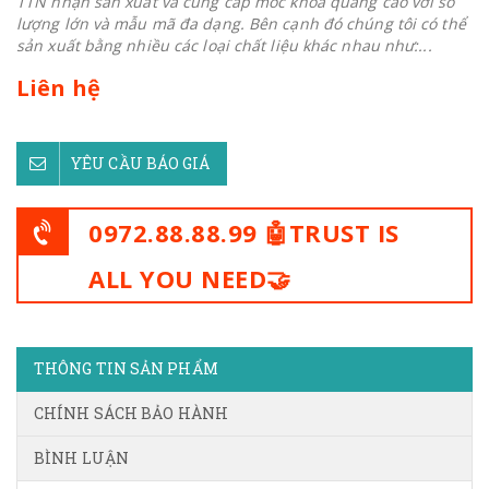
TTN nhận sản xuất và cung cấp móc khoá quảng cáo với số
lượng lớn và mẫu mã đa dạng. Bên cạnh đó chúng tôi có thể
sản xuất bằng nhiều các loại chất liệu khác nhau như:...
Liên hệ
YÊU CẦU BÁO GIÁ
0972.88.88.99 🤖TRUST IS
ALL YOU NEED🤝
THÔNG TIN SẢN PHẨM
CHÍNH SÁCH BẢO HÀNH
BÌNH LUẬN