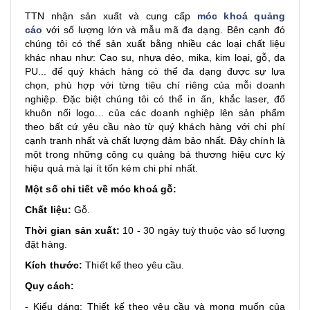
TTN nhận sản xuất và cung cấp
móc khoá quảng
cáo
với số lượng lớn và mẫu mã đa dạng. Bên cạnh đó
chúng tôi có thể sản xuất bằng nhiều các loại chất liệu
khác nhau như: Cao su, nhựa dẻo, mika, kim loại, gỗ, da
PU... để quý khách hàng có thể đa dạng được sự lựa
chọn, phù hợp với từng tiêu chí riêng của mỗi doanh
nghiệp. Đặc biệt chúng tôi có thể in ấn, khắc laser, đổ
khuôn nổi logo... của các doanh nghiệp lên sản phẩm
theo bất cứ yêu cầu nào từ quý khách hàng với chi phí
cạnh tranh nhất và chất lượng đảm bảo nhất. Đây chính là
một trong những công cụ quảng bá thương hiệu cực kỳ
hiệu quả mà lại ít tốn kém chi phí nhất.
Một số chi tiết về móc khoá gỗ:
Chất liệu:
Gỗ.
Thời gian sản xuất:
10 - 30 ngày tuỳ thuộc vào số lượng
đặt hàng.
Kích thước:
Thiết kế theo yêu cầu.
Quy cách:
- Kiểu dáng: Thiết kế theo yêu cầu và mong muốn của