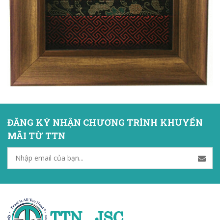
ĐĂNG KÝ NHẬN CHƯƠNG TRÌNH KHUYẾN
MÃI TỪ TTN