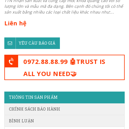
TTN nhận sản xuất và cung cấp móc khoá quảng cáo với số
lượng lớn và mẫu mã đa dạng. Bên cạnh đó chúng tôi có thể
sản xuất bằng nhiều các loại chất liệu khác nhau như:...
Liên hệ
YÊU CẦU BÁO GIÁ
0972.88.88.99 🤖TRUST IS
ALL YOU NEED🤝
THÔNG TIN SẢN PHẨM
CHÍNH SÁCH BẢO HÀNH
BÌNH LUẬN