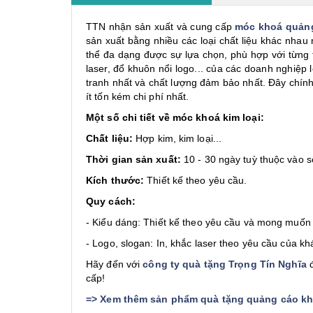
TTN nhận sản xuất và cung cấp
móc khoá quản
sản xuất bằng nhiều các loại chất liệu khác nhau
thể đa dạng được sự lựa chọn, phù hợp với từng t
laser, đổ khuôn nổi logo... của các doanh nghiệp
tranh nhất và chất lượng đảm bảo nhất. Đây chính
ít tốn kém chi phí nhất.
Một số chi tiết về móc khoá kim loại:
Chất liệu:
Hợp kim, kim loại...
Thời gian sản xuất:
10 - 30 ngày tuỳ thuộc vào s
Kích thước:
Thiết kế theo yêu cầu.
Quy cách:
- Kiểu dáng: Thiết kế theo yêu cầu và mong muốn
- Logo, slogan: In, khắc laser theo yêu cầu của k
Hãy đến với
công ty quà tặng Trọng Tín Nghĩa
đ
cấp!
=>
Xem thêm sản phẩm quà tặng quảng cáo khá