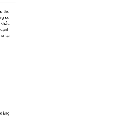
ó thể
ng có
 khắc
 cạnh
à lại
 đẳng