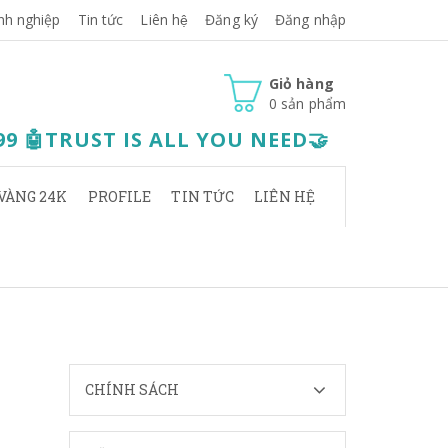
nh nghiệp
Tin tức
Liên hệ
Đăng ký
Đăng nhập
Giỏ hàng
0
sản phẩm
.99 🤖TRUST IS ALL YOU NEED🤝
VÀNG 24K
PROFILE
TIN TỨC
LIÊN HỆ
CHÍNH SÁCH