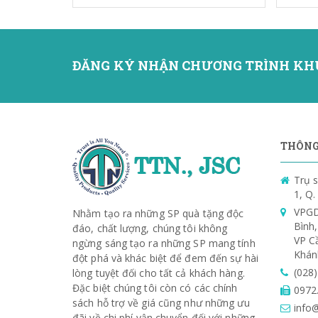
ĐĂNG KÝ NHẬN CHƯƠNG TRÌNH KH
THÔNG 
Trụ s
1, Q
VPGD
Nhằm tạo ra những SP quà tặng độc
Bình
đáo, chất lượng, chúng tôi không
VP C
ngừng sáng tạo ra những SP mang tính
Khán
đột phá và khác biệt để đem đến sự hài
(028
lòng tuyệt đối cho tất cả khách hàng.
Đặc biệt chúng tôi còn có các chính
0972
sách hỗ trợ về giá cũng như những ưu
info@
đãi về chi phí vận chuyển đối với những