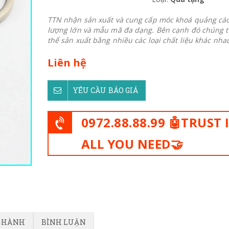
TTN nhận sản xuất và cung cấp móc khoá quảng cáo
lượng lớn và mẫu mã đa dạng. Bên cạnh đó chúng t
thể sản xuất bằng nhiều các loại chất liệu khác nhau
Liên hệ
YÊU CẦU BÁO GIÁ
0972.88.88.99 🤖TRUST 
ALL YOU NEED🤝
O HÀNH
BÌNH LUẬN