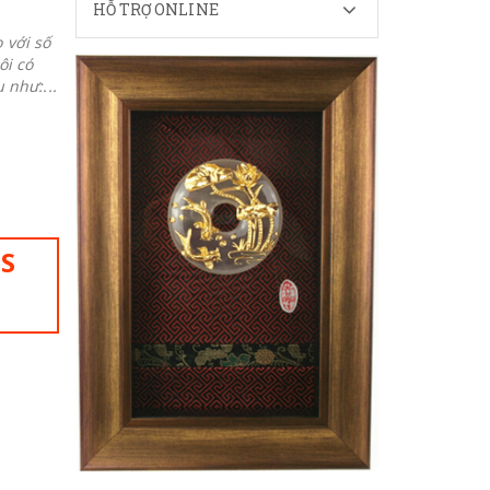
HỖ TRỢ ONLINE
 với số
ôi có
 như:...
IS