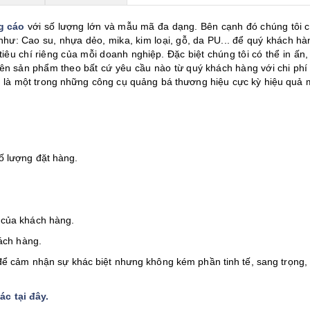
g cáo
với số lượng lớn và mẫu mã đa dạng. Bên cạnh đó chúng tôi c
 như: Cao su, nhựa dẻo, mika, kim loại, gỗ, da PU... để quý khách hà
iêu chí riêng của mỗi doanh nghiệp. Đặc biệt chúng tôi có thể in ấn,
 lên sản phẩm theo bất cứ yêu cầu nào từ quý khách hàng với chi phí
 là một trong những công cụ quảng bá thương hiệu cực kỳ hiệu quả m
ố lượng đặt hàng.
 của khách hàng.
hách hàng.
ể cảm nhận sự khác biệt nhưng không kém phần tinh tế, sang trọng,
c tại đây
.