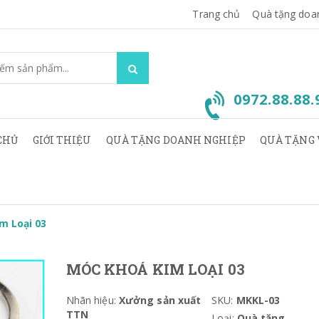
Trang chủ
Quà tặng doa
0972.88.88
CHỦ
GIỚI THIỆU
QUÀ TẶNG DOANH NGHIỆP
QUÀ TẶNG 
m Loại 03
MÓC KHOÁ KIM LOẠI 03
Nhãn hiệu:
Xưởng sản xuất
SKU:
MKKL-03
TTN
Loại:
Quà tặng