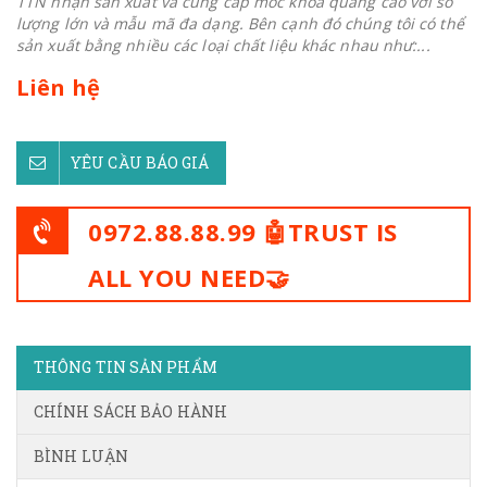
TTN nhận sản xuất và cung cấp móc khoá quảng cáo với số
lượng lớn và mẫu mã đa dạng. Bên cạnh đó chúng tôi có thể
sản xuất bằng nhiều các loại chất liệu khác nhau như:...
Liên hệ
YÊU CẦU BÁO GIÁ
0972.88.88.99 🤖TRUST IS
ALL YOU NEED🤝
THÔNG TIN SẢN PHẨM
CHÍNH SÁCH BẢO HÀNH
BÌNH LUẬN