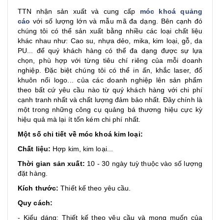
TTN nhận sản xuất và cung cấp
móc khoá quảng
cáo
với số lượng lớn và mẫu mã đa dạng. Bên cạnh đó
chúng tôi có thể sản xuất bằng nhiều các loại chất liệu
khác nhau như: Cao su, nhựa dẻo, mika, kim loại, gỗ, da
PU... để quý khách hàng có thể đa dạng được sự lựa
chọn, phù hợp với từng tiêu chí riêng của mỗi doanh
nghiệp. Đặc biệt chúng tôi có thể in ấn, khắc laser, đổ
khuôn nổi logo... của các doanh nghiệp lên sản phẩm
theo bất cứ yêu cầu nào từ quý khách hàng với chi phí
cạnh tranh nhất và chất lượng đảm bảo nhất. Đây chính là
một trong những công cụ quảng bá thương hiệu cực kỳ
hiệu quả mà lại ít tốn kém chi phí nhất.
Một số chi tiết về móc khoá kim loại:
Chất liệu:
Hợp kim, kim loại...
Thời gian sản xuất:
10 - 30 ngày tuỳ thuộc vào số lượng
đặt hàng.
Kích thước:
Thiết kế theo yêu cầu.
Quy cách:
- Kiểu dáng: Thiết kế theo yêu cầu và mong muốn của