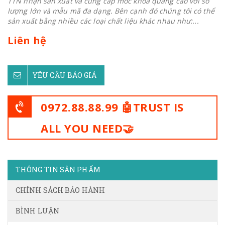
TTN nhận sản xuất và cung cấp móc khoá quảng cáo với số
lượng lớn và mẫu mã đa dạng. Bên cạnh đó chúng tôi có thể
sản xuất bằng nhiều các loại chất liệu khác nhau như:...
Liên hệ
YÊU CẦU BÁO GIÁ
0972.88.88.99 🤖TRUST IS
ALL YOU NEED🤝
THÔNG TIN SẢN PHẨM
CHÍNH SÁCH BẢO HÀNH
BÌNH LUẬN