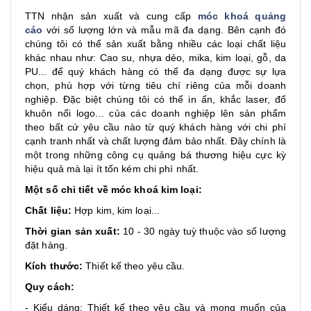
TTN nhận sản xuất và cung cấp
móc khoá quảng
cáo
với số lượng lớn và mẫu mã đa dạng. Bên cạnh đó
chúng tôi có thể sản xuất bằng nhiều các loại chất liệu
khác nhau như: Cao su, nhựa dẻo, mika, kim loại, gỗ, da
PU... để quý khách hàng có thể đa dạng được sự lựa
chọn, phù hợp với từng tiêu chí riêng của mỗi doanh
nghiệp. Đặc biệt chúng tôi có thể in ấn, khắc laser, đổ
khuôn nổi logo... của các doanh nghiệp lên sản phẩm
theo bất cứ yêu cầu nào từ quý khách hàng với chi phí
cạnh tranh nhất và chất lượng đảm bảo nhất. Đây chính là
một trong những công cụ quảng bá thương hiệu cực kỳ
hiệu quả mà lại ít tốn kém chi phí nhất.
Một số chi tiết về móc khoá kim loại:
Chất liệu:
Hợp kim, kim loại...
Thời gian sản xuất:
10 - 30 ngày tuỳ thuộc vào số lượng
đặt hàng.
Kích thước:
Thiết kế theo yêu cầu.
Quy cách:
- Kiểu dáng: Thiết kế theo yêu cầu và mong muốn của