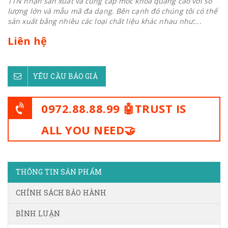
TTN nhận sản xuất và cung cấp móc khoá quảng cáo với số
lượng lớn và mẫu mã đa dạng. Bên cạnh đó chúng tôi có thể
sản xuất bằng nhiều các loại chất liệu khác nhau như:...
Liên hệ
YÊU CẦU BÁO GIÁ
0972.88.88.99 🤖TRUST IS
ALL YOU NEED🤝
THÔNG TIN SẢN PHẨM
CHÍNH SÁCH BẢO HÀNH
BÌNH LUẬN