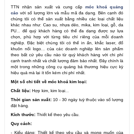
TTN nhận sản xuất và cung cấp
móc khoá quảng
cáo
với số lượng lớn và mẫu mã đa dạng. Bên cạnh đó
chúng tôi có thể sản xuất bằng nhiều các loại chất liệu
khác nhau như: Cao su, nhựa dẻo, mika, kim loại, gỗ, da
PU... để quý khách hàng có thể đa dạng được sự lựa
chọn, phù hợp với từng tiêu chí riêng của mỗi doanh
nghiệp. Đặc biệt chúng tôi có thể in ấn, khắc laser, đổ
khuôn nổi logo... của các doanh nghiệp lên sản phẩm
theo bất cứ yêu cầu nào từ quý khách hàng với chi phí
cạnh tranh nhất và chất lượng đảm bảo nhất. Đây chính là
một trong những công cụ quảng bá thương hiệu cực kỳ
hiệu quả mà lại ít tốn kém chi phí nhất.
Một số chi tiết về móc khoá kim loại:
Chất liệu:
Hợp kim, kim loại...
Thời gian sản xuất:
10 - 30 ngày tuỳ thuộc vào số lượng
đặt hàng.
Kích thước:
Thiết kế theo yêu cầu.
Quy cách:
- Kiểu dáng: Thiết kế theo yêu cầu và mong muốn của