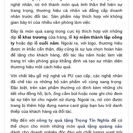
nghệ nhân, nó trở thành món quà tinh thần thể hiện sự
trang trọng, thương hiệu cá nhân và đẳng cấp doanh
nhân trước đối tác. Sản phẩm này thích hợp với không
gian bày trí của nhiều văn phòng làm việc.
Đây là món quà sang trọng cực kỳ thích hợp với những
dịp
lễ khai trương
cửa hàng, lễ
kỷ niệm thành lập công
ty
hoặc dịp lễ
cuối năm
. Ngoài ra, với logo, thương hiệu
được in khắc cẩn thận, đây cũng là sự lựa chọn hoàn hảo
để tặng cho khách hàng, đối tác lâu năm hoặc làm vật
trang trí văn phòng giúp khẳng định và tạo sự nhận diện
thương hiệu một cách hiệu quả.
Với chất liệu gỗ mỹ nghệ và PU cao cấp, các nghệ nhân
đã chế tác ra những bộ sản phẩm vô cùng sang trọng.
Đặc biệt, trên sản phẩm thường có đính kèm những chi
tiết như đồng hồ, lịch, ống cắm bút hoặc note ghi chú đem
lại sự tiện lợi cho người sử dụng. Ngoài ra, nó còn được
trang bị thêm hộp đựng name card giúp bạn lưu trữ danh
thiếp của khách hàng và đối tác.
Hãy đến với
công ty quà tặng Trọng Tín Nghĩa
để có
thể chọn cho mình những món
quà tặng quảng cáo
dành cho doanh nghiệp độc đáo với chất lượng vượt trội