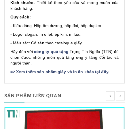
Kích thước:
Thiết kế theo yêu cầu và mong muốn của
khách hàng.
Quy cách:
- Kiểu dáng: Hộp âm dương, hộp đai, hộp duplex...
- Logo, slogan: In offet, ép kim, in lụa...
- Màu sắc: Có sẵn theo catalogue giấy.
Hãy đến với
công ty quà tặng
Trọng Tín Nghĩa (TTN) để
chọn được những món quà tặng ưng ý tặng đối tác và
người thân.
=>
Xem thêm sản phẩm giấy và in ấn khác tại đây
.
SẢN PHẨM LIÊN QUAN