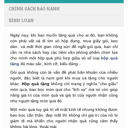
CHÍNH SÁCH BẢO HÀNH
BÌNH LUẬN
Ngày nay, khi bạn muốn tặng quà cho ai đó, bạn không
còn phải vất vả đi tìm vỏ hộp đựng, mua giấy gói, keo
dán...và mất thời gian công sức để ngồi gói quà, bạn chỉ
cần ra nhà sách hay các tiệm văn phòng phẩm chọn lựa
cho mình một hộp quà phù hợp giữa vô số loại
hộp quà
tặng
đủ màu sắc, kích cỡ, kiểu dáng...
Gói quà không còn là vấn đề phải băn khoăn của nhiều
người, đặc biệt là nam giới khi mua và tặng cho người
khác.
Hộp quà tặng
không chỉ mang ý nghĩa "che giấu"
món quà, bao bọc món quà cho "lịch sự" mà nó còn giúp
nâng giá trị của món quà và giá trị của người nhận cũng
như người tặng món quà đó.
Một món quà tuy giá trị về mặt kinh tế nhưng không được
bao bọc cẩn thận, đẹp mắt thì không chỉ giá trị của nó bị
giảm đi mà khiến cho người nhận quà cũng cảm thấy
không hài lòng, thoải mái.