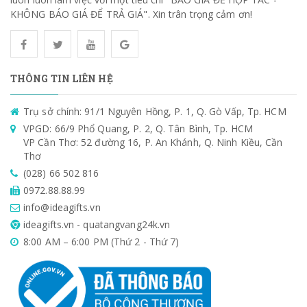
KHÔNG BÁO GIÁ ĐỂ TRẢ GIÁ". Xin trân trọng cảm ơn!
THÔNG TIN LIÊN HỆ
Trụ sở chính: 91/1 Nguyên Hồng, P. 1, Q. Gò Vấp, Tp. HCM
VPGD: 66/9 Phổ Quang, P. 2, Q. Tân Bình, Tp. HCM
VP Cần Thơ: 52 đường 16, P. An Khánh, Q. Ninh Kiều, Cần
Thơ
(028) 66 502 816
0972.88.88.99
info@ideagifts.vn
ideagifts.vn - quatangvang24k.vn
8:00 AM – 6:00 PM (Thứ 2 - Thứ 7)