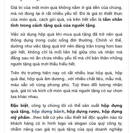
Giá trị của một món quà không nằm ở giá tiền của chúng,
mà nó đong lại ở rất nhiều yếu tố: Đó là giá trị thiết thực
của món quà, cách gói quà, và trên hết vẫn là
tấm chân
tình trong cách tặng quà của người tặng
.
Việc sử dụng hộp quà khi mua quà tặng đã trở nên quá
thông dụng trong cuộc sống đời thường. Chính vì thế,
dường như việc tặng quà trở nên đáng trân trọng hơn bao
giờ hết, không chỉ là mối liên hệ giữa cho và nhận mà
đằng sau nó ẩn chứa nhiều yếu tố mà chỉ bản thân những
người tặng quà mới thấu hiểu hết.
Trên thị trường hiện nay có rất nhiều loại hộp quà, hộp
quà đai, hộp quà âm dương...với nhiều chất liệu, mẫu mã,
màu sắc vô cùng phong phú. Tuỳ theo đối tượng nhận
quà, giá trị và kích cỡ món quà mà người tặng có sự chọn
lựa khác nhau.
Đặc biệt
, công ty chúng tôi có thể sản xuất
hộp đựng
quà tặng,
hộp đựng bánh
, hộp đựng rượu, hộp đựng
mỹ phẩm
...theo bất cứ yêu cầu thiết kế độc quyền nào từ
khách hàng có in hình logo và slogan của quý công ty,
nhằm nâng cao giá trị quà tặng của quý doanh nghiệp