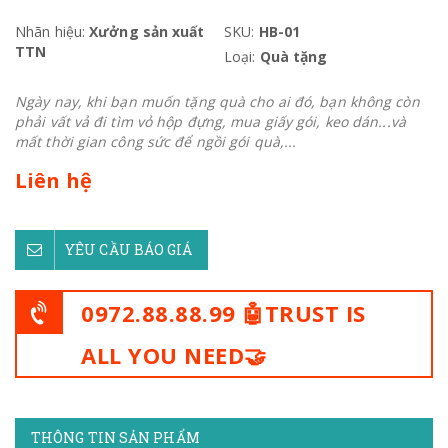
Nhãn hiệu:
Xưởng sản xuất
SKU:
HB-01
TTN
Loại:
Quà tặng
Ngày nay, khi bạn muốn tặng quà cho ai đó, bạn không còn
phải vất vả đi tìm vỏ hộp đựng, mua giấy gói, keo dán...và
mất thời gian công sức để ngồi gói quà,...
Liên hệ
YÊU CẦU BÁO GIÁ
0972.88.88.99 🤖TRUST IS
ALL YOU NEED🤝
THÔNG TIN SẢN PHẨM