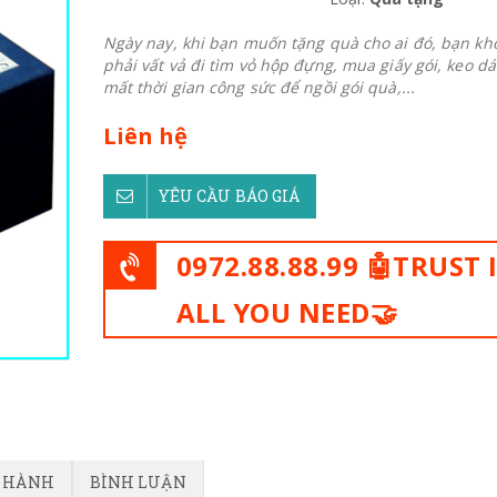
Ngày nay, khi bạn muốn tặng quà cho ai đó, bạn kh
phải vất vả đi tìm vỏ hộp đựng, mua giấy gói, keo dá
mất thời gian công sức để ngồi gói quà,...
Liên hệ
YÊU CẦU BÁO GIÁ
0972.88.88.99 🤖TRUST 
ALL YOU NEED🤝
O HÀNH
BÌNH LUẬN