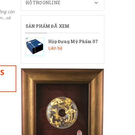
HỖ TRỢ ONLINE
ông còn
n...và
SẢN PHẨM ĐÃ XEM
Hộp Đựng Mỹ Phẩm 07
Liên hệ
IS