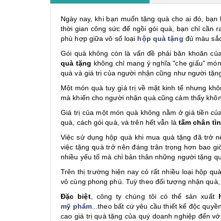
Ngày nay, khi bạn muốn tặng quà cho ai đó, bạn k
thời gian công sức để ngồi gói quà, bạn chỉ cần
phù hợp giữa vô số loại
hộp quà tặng
đủ màu sắc,
Gói quà không còn là vấn đề phải băn khoăn của
quà tặng
không chỉ mang ý nghĩa "che giấu" món 
quà và giá trị của người nhận cũng như người tặ
Một món quà tuy giá trị về mặt kinh tế nhưng khô
mà khiến cho người nhận quà cũng cảm thấy không
Giá trị của một món quà không nằm ở giá tiền của 
quà, cách gói quà, và trên hết vẫn là
tấm chân tì
Việc sử dụng hộp quà khi mua quà tặng đã trở n
việc tặng quà trở nên đáng trân trọng hơn bao gi
nhiều yếu tố mà chỉ bản thân những người tặng qu
Trên thị trường hiện nay có rất nhiều loại hộp q
vô cùng phong phú. Tuỳ theo đối tượng nhận quà, 
Đặc biệt
, công ty chúng tôi có thể sản xuất
mỹ phẩm
...theo bất cứ yêu cầu thiết kế độc quy
cao giá trị quà tặng của quý doanh nghiệp đến vớ