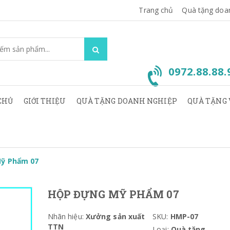
Trang chủ
Quà tặng doa
0972.88.88
CHỦ
GIỚI THIỆU
QUÀ TẶNG DOANH NGHIỆP
QUÀ TẶNG 
ỹ Phẩm 07
HỘP ĐỰNG MỸ PHẨM 07
Nhãn hiệu:
Xưởng sản xuất
SKU:
HMP-07
TTN
Loại:
Quà tặng