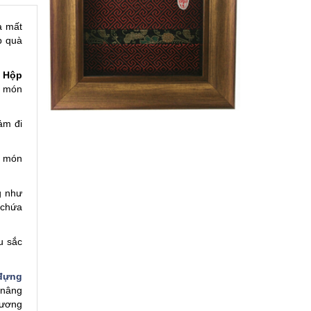
à mất
p quà
.
Hộp
a món
ảm đi
a món
g như
 chứa
u sắc
đựng
 nâng
hương