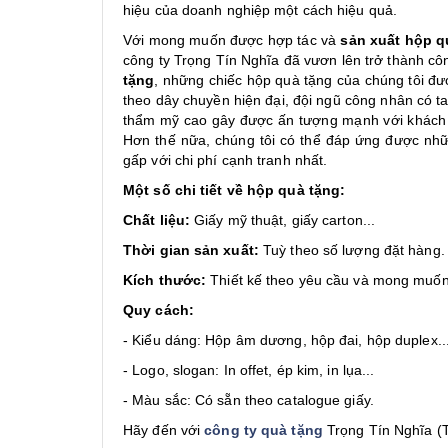
hiệu của doanh nghiệp một cách hiệu quả.
Với mong muốn được hợp tác và
sản xuất hộp q
công ty Trọng Tín Nghĩa đã vươn lên trở thành côn
tặng
, những chiếc hộp quà tặng của chúng tôi đượ
theo dây chuyền hiện đại, đội ngũ công nhân có t
thẩm mỹ cao gây được ấn tượng mạnh với khách 
Hơn thế nữa, chúng tôi có thể đáp ứng được nhữ
gấp với chi phí cạnh tranh nhất.
Một số chi tiết về hộp quà tặng:
Chất liệu:
Giấy mỹ thuật, giấy carton...
Thời gian sản xuất:
Tuỳ theo số lượng đặt hàng.
Kích thước:
Thiết kế theo yêu cầu và mong muốn
Quy cách:
- Kiểu dáng: Hộp âm dương, hộp đai, hộp duplex..
- Logo, slogan: In offet, ép kim, in lụa...
- Màu sắc: Có sẵn theo catalogue giấy.
Hãy đến với
công ty quà tặng
Trọng Tín Nghĩa (T