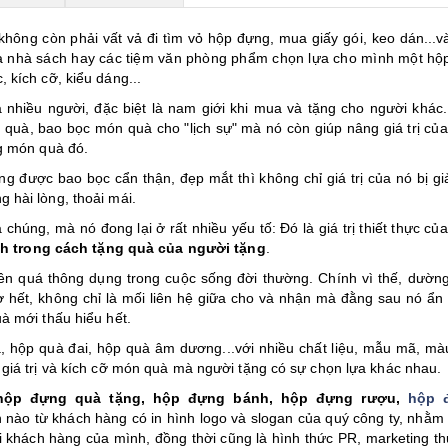
hông còn phải vất vả đi tìm vỏ hộp đựng, mua giấy gói, keo dán...v
 ra nhà sách hay các tiệm văn phòng phẩm chọn lựa cho mình một hộ
 kích cỡ, kiểu dáng...
 nhiều người, đặc biệt là nam giới khi mua và tặng cho người khác
quà, bao bọc món quà cho "lịch sự" mà nó còn giúp nâng giá trị củ
ng món quà đó.
ng được bao bọc cẩn thận, đẹp mắt thì không chỉ giá trị của nó bị gi
 hài lòng, thoải mái.
chúng, mà nó đong lại ở rất nhiều yếu tố: Đó là giá trị thiết thực củ
nh trong cách tặng quà của người tặng
.
ên quá thông dụng trong cuộc sống đời thường. Chính vì thế, dườn
ờ hết, không chỉ là mối liên hệ giữa cho và nhận mà đằng sau nó ẩn
à mới thấu hiểu hết.
uà, hộp quà đai, hộp quà âm dương...với nhiều chất liệu, mẫu mã, mà
giá trị và kích cỡ món quà mà người tặng có sự chọn lựa khác nhau.
hộp đựng quà tặng, hộp đựng bánh,
hộp đựng rượu
,
hộp 
ền nào từ khách hàng có in hình logo và slogan của quý công ty, nhằm
i khách hàng của mình, đồng thời cũng là hình thức PR, marketing t