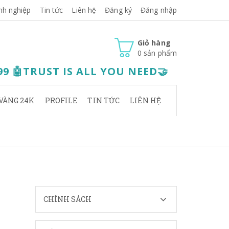
nh nghiệp
Tin tức
Liên hệ
Đăng ký
Đăng nhập
Giỏ hàng
0
sản phẩm
.99 🤖TRUST IS ALL YOU NEED🤝
VÀNG 24K
PROFILE
TIN TỨC
LIÊN HỆ
CHÍNH SÁCH