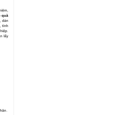
hiệm,
 quà
, dán
 tính
hiệp.
n lấy
thân.