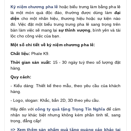
Kỷ niệm chương pha lê
hoặc biểu trưng làm bằng pha lê
là một món quà độc đáo, thường được dùng làm
đại
diện
cho một nhãn hiệu, thương hiệu hoặc sự kiện nào
đó. Việc đặt một biểu trưng trưng pha lê sang trọng trên
bàn làm việc sẽ mang lại
sự thình vượng
, bình yên và tài
lộc cho công việc của bạn.
Một số chi tiết về kỷ niệm chương pha lê:
Chất liệu:
Phale K9.
Thời gian sản xuất:
15 - 30 ngày tuỳ theo số lượng đặt
hàng.
Quy cách:
- Kiểu dáng: Thiết kế theo mẫu, theo yêu cầu của khách
hàng.
- Logo, slogan: Khắc, bắn 2D, 3D theo yêu cầu.
Hãy đến với
công ty quà tặng Trọng Tín Nghĩa
để cảm
nhận sự khác biệt nhưng không kém phần tinh tế, sang
trọng, đẳng cấp!
=>
Xem thêm sản phẩm quà tặng quảng cáo khác tại