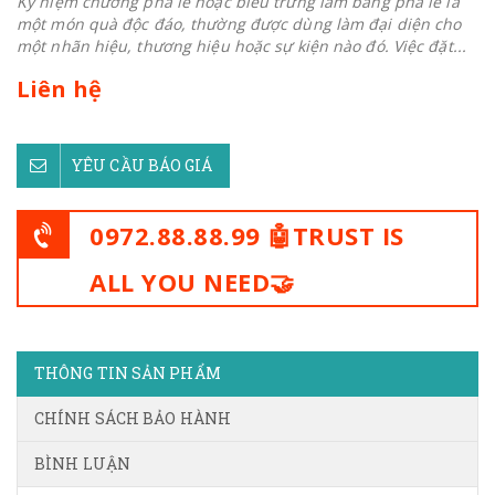
Kỷ niệm chương pha lê hoặc biểu trưng làm bằng pha lê là
một món quà độc đáo, thường được dùng làm đại diện cho
một nhãn hiệu, thương hiệu hoặc sự kiện nào đó. Việc đặt...
Liên hệ
YÊU CẦU BÁO GIÁ
0972.88.88.99 🤖TRUST IS
ALL YOU NEED🤝
THÔNG TIN SẢN PHẨM
CHÍNH SÁCH BẢO HÀNH
BÌNH LUẬN