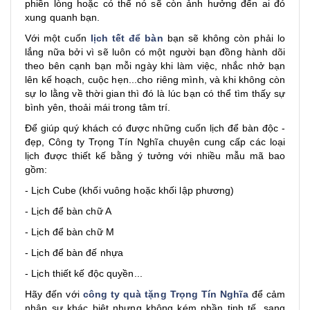
phiền lòng hoặc có thể nó sẽ còn ảnh hưởng đến ai đó
xung quanh bạn.
Với một cuốn
lịch tết để bàn
bạn sẽ không còn phải lo
lắng nữa bởi vì sẽ luôn có một người bạn đồng hành dõi
theo bên cạnh bạn mỗi ngày khi làm việc, nhắc nhở bạn
lên kế hoạch, cuộc hẹn...cho riêng mình, và khi không còn
sự lo lằng về thời gian thì đó là lúc bạn có thể tìm thấy sự
bình yên, thoải mái trong tâm trí.
Để giúp quý khách có được những cuốn lịch để bàn độc -
đẹp, Công ty Trọng Tín Nghĩa chuyên cung cấp các loại
lịch được thiết kế bằng ý tưởng với nhiều mẫu mã bao
gồm:
- Lịch Cube (khối vuông hoặc khối lập phương)
- Lịch để bàn chữ A
- Lịch để bàn chữ M
- Lịch để bàn đế nhựa
- Lịch thiết kế độc quyền...
Hãy đến với
công ty quà tặng Trọng Tín Nghĩa
để cảm
nhận sự khác biệt nhưng không kém phần tinh tế, sang