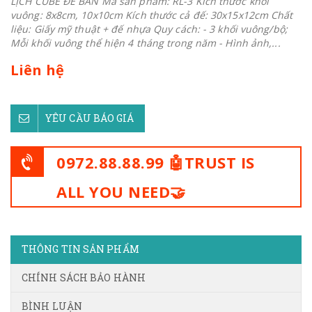
LỊCH CUBE ĐỂ BÀN Mã sản phẩm: RL-3 Kích thước khối
vuông: 8x8cm, 10x10cm Kích thước cả đế: 30x15x12cm Chất
liệu: Giấy mỹ thuật + đế nhựa Quy cách: - 3 khối vuông/bộ;
Mỗi khối vuông thể hiện 4 tháng trong năm - Hình ảnh,...
Liên hệ
YÊU CẦU BÁO GIÁ
0972.88.88.99 🤖TRUST IS
ALL YOU NEED🤝
THÔNG TIN SẢN PHẨM
CHÍNH SÁCH BẢO HÀNH
BÌNH LUẬN