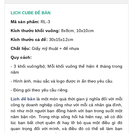
LỊCH CUBE ĐỂ BÀN
Mã sản phẩm:
RL-3
Kích thước khối vuông:
8x8cm, 10x10cm
Kích thước cả đế:
30x15x12cm
Chất liệu:
Giấy mỹ thuật + đế nhựa
Quy cách:
- 3 khối vuông/bộ; Mỗi khối vuông thể hiện 4 tháng trong
năm
- Hình ảnh, màu sắc và logo được in ấn theo yêu cầu.
- Đóng gói theo yêu cầu riêng.
Lịch để bàn
là một món quà thời gian ý nghĩa đối với mỗi
công ty doanh nghiệp cũng như với mỗi cá nhân gia đình,
nó như một người bạn đồng hành với bạn trong suốt một
năm bận rộn. Trong nhịp sống hối hả hiện nay, sẽ có đôi
lúc bạn bất chợt quên đi hay lỡ bỏ qua một điều gì đó
quan trọng đối với mình, và điều đó có thể sẽ làm bạn