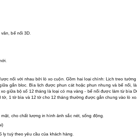
 vân, bế nổi 3D.
mới.
được nối với nhau bởi lò xo cuộn. Gồm hai loại chính: Lịch treo tường
 giữa gắn bloc. Bìa lịch được phun cát hoặc phun nhung và bế nổi, l
 xo giữa bộ số 12 tháng là loại có mạ vàng - bế nổi được làm từ bìa 
13 tờ, 1 tờ bìa và 12 tờ cho 12 tháng thường được gắn chung vào lò xo
1 mặt, cho chất lượng in hình ảnh sắc nét, sống động.
i)
5 ly tuỳ theo yêu cầu của khách hàng.