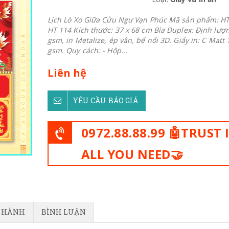
Lịch Lò Xo Giữa Cửu Ngư Vạn Phúc Mã sản phẩm: HT
HT 114 Kích thước: 37 x 68 cm Bìa Duplex: Định lượ
gsm, in Metalize, ép vân, bế nổi 3D. Giấy in: C Matt 
gsm. Quy cách: - Hộp...
Liên hệ
YÊU CẦU BÁO GIÁ
0972.88.88.99 🤖TRUST 
ALL YOU NEED🤝
O HÀNH
BÌNH LUẬN