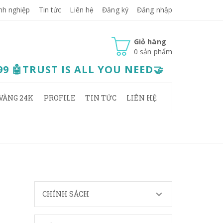
nh nghiệp
Tin tức
Liên hệ
Đăng ký
Đăng nhập
Giỏ hàng
0
sản phẩm
.99 🤖TRUST IS ALL YOU NEED🤝
VÀNG 24K
PROFILE
TIN TỨC
LIÊN HỆ
CHÍNH SÁCH