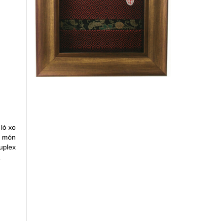
 lò xo
à món
Duplex
.