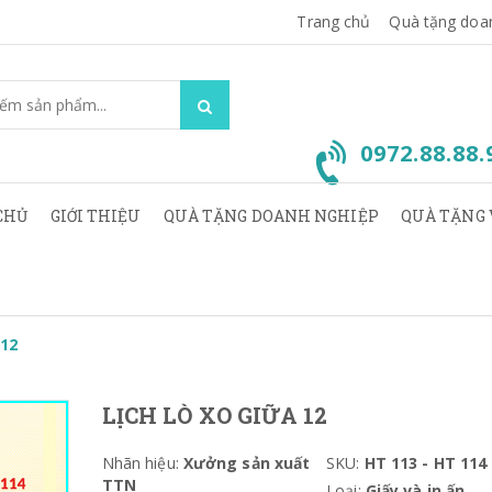
Trang chủ
Quà tặng doa
0972.88.88
CHỦ
GIỚI THIỆU
QUÀ TẶNG DOANH NGHIỆP
QUÀ TẶNG 
 12
LỊCH LÒ XO GIỮA 12
Nhãn hiệu:
Xưởng sản xuất
SKU:
HT 113 - HT 114
TTN
Loại:
Giấy và in ấn