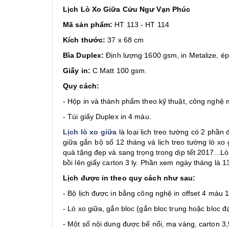
Lịch Lò Xo Giữa Cửu Ngư Vạn Phúc
Mã sản phẩm:
HT 113 - HT 114
Kích thước:
37 x 68 cm
Bìa Duplex:
Định lượng 1600 gsm, in Metalize, ép
Giấy in:
C Matt 100 gsm.
Quy cách:
- Hộp in và thành phẩm theo kỹ thuật, công nghệ 
- Túi giấy Duplex in 4 màu.
Lịch lò xo giữa
là loại lịch treo tường có 2 phần 
giữa gắn bộ số 12 tháng và lịch treo tường lò xo
quà tặng đẹp và sang trọng trong dịp tết 2017...Lò
bồi lên giấy carton 3 ly. Phần xem ngày tháng là 
Lịch được in theo quy cách như sau:
- Bộ lịch được in bằng công nghệ in offset 4 màu 
- Lò xo giữa, gắn bloc (gắn bloc trung hoặc bloc đạ
- Một số nội dung được bế nổi, mạ vàng, carton 3,