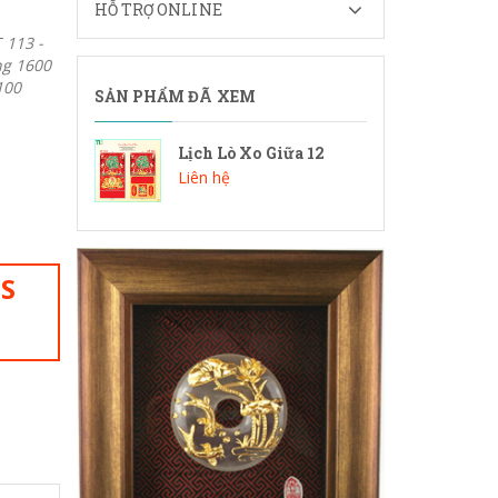
HỖ TRỢ ONLINE
 113 -
ng 1600
100
SẢN PHẨM ĐÃ XEM
Lịch Lò Xo Giữa 12
Liên hệ
IS