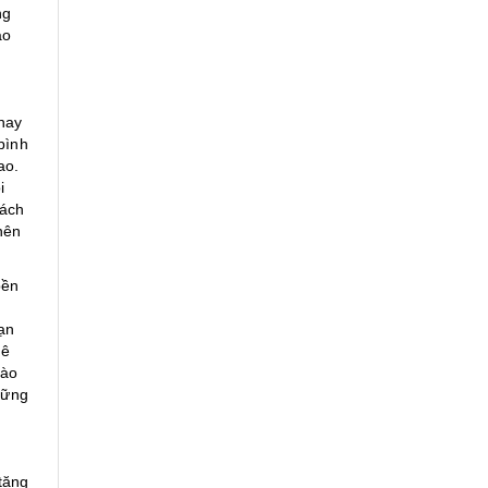
ng
ao
 hay
bình
ao.
i
hách
nên
bền
ạn
lê
nào
hững
tặng