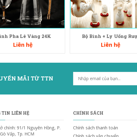
ình Pha Lê Vàng 24K
Bộ Bình + Ly Uống Rư
Liên hệ
Liên hệ
UYẾN MÃI TỪ TTN
TIN LIÊN HỆ
CHÍNH SÁCH
ở chính: 91/1 Nguyên Hồng, P.
Chính sách thanh toán
. Gò Vấp, Tp. HCM
Chính sách vận chuyển