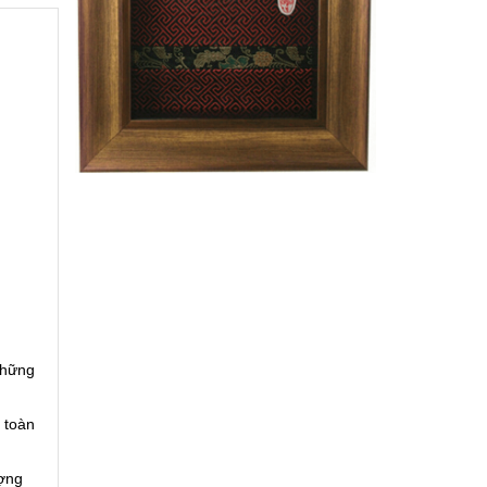
những
 toàn
ượng