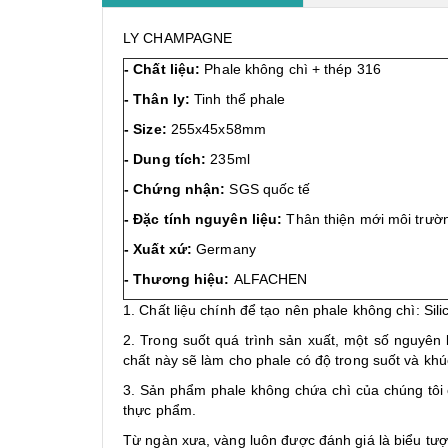
LY CHAMPAGNE
- Chất liệu:
Phale không chì + thép 316
- Thân ly:
Tinh thể phale
- Size:
255x45x58mm
- Dung tích:
235ml
- Chứng nhận:
SGS quốc tế
- Đặc tính nguyên liệu:
Thân thiện mới môi trườ
- Xuất xứ:
Germany
- Thương hiệu:
ALFACHEN
1. Chất liệu chính để tạo nên phale không chì: Silic
2. Trong suốt quá trình sản xuất, một số nguyên l
chất này sẽ làm cho phale có độ trong suốt và khú
3. Sản phẩm phale không chứa chì của chúng tôi
thực phẩm.
Từ ngàn xưa, vàng luôn được đánh giá là biểu tượn