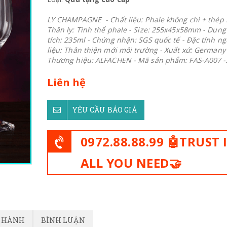
LY CHAMPAGNE - Chất liệu: Phale không chì + thép 
Thân ly: Tinh thể phale - Size: 255x45x58mm - Dung
tích: 235ml - Chứng nhận: SGS quốc tế - Đặc tính n
liệu: Thân thiện mới môi trường - Xuất xứ: Germany 
Thương hiệu: ALFACHEN - Mã sản phẩm: FAS-A007 -.
Liên hệ
YÊU CẦU BÁO GIÁ
0972.88.88.99 🤖TRUST 
ALL YOU NEED🤝
O HÀNH
BÌNH LUẬN