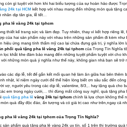
hẳng còn gì tuyệt vời hơn khi hai biểu tượng của sự hoàn hảo được Trọ
vàng 24k tại HCM
kết hợp với nhau mang đến những món quà tặng c
 nhân dịp tân gia, lễ tết…
g pha lê vàng 24k tại tphcm
ng thiết kế trang sức và làm đẹp. Tuy nhiên, thay vì kết hợp riêng lẽ,
 hợp của hai sản phẩm này với nhau trên những sản phẩm đi kèm như 
 nên hiệu ứng mang tính thẩm mỹ cao lại chứa đựng giá trị, ý nghĩa lớn l
n phối quà tặng pha lê vàng 24k tại tphcm
của Trọng Tín Nghĩa tô
 lọc khắt khe đảm bảo mang đến những tuyệt phẩm tuyệt vời cho k
 với những món quà ý nghĩa như thế này, không gian nhà bạn sẽ trở 
vào các dịp lễ, tết để gắn kết mối quan hệ làm ăn giữa hai bên thêm 
h nhật, kỉ niệm ngày cưới để thể hiện lòng biết ơn sâu sắc đến công
 vợ, người yêu trong các dịp lễ, valentine, 8/3,.. hay tặng quà cho b
 các em trong ngày cưới,… thì đừng mất công suy nghĩ, quà tặng pha 
i
quà tặng pha lê
vàng 24k tại tphcm
chính là lựa chọn không thể 
món quà đầy độc đáo, ấn tượng và có giá trị cao như trên,ngay cả n
ng pha lê vàng 24k tại tphcm của Trọng Tín Nghĩa?
c sản phẩm quà tặng pha lê vàng 24k uy tín, số 1 trên thị trường quà 