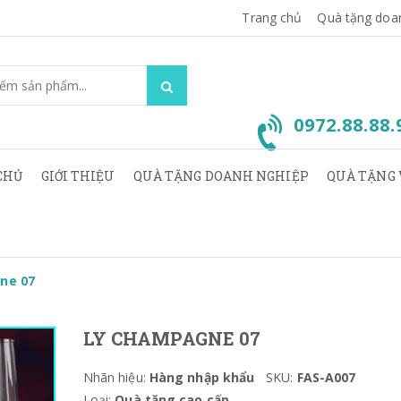
Trang chủ
Quà tặng doa
0972.88.88
CHỦ
GIỚI THIỆU
QUÀ TẶNG DOANH NGHIỆP
QUÀ TẶNG 
ne 07
LY CHAMPAGNE 07
Nhãn hiệu:
Hàng nhập khẩu
SKU:
FAS-A007
Loại:
Quà tặng cao cấp