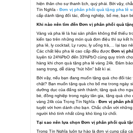
hiện thân cho sự thanh lịch, quý phái. Bởi vậy, c
Tín Nghĩa -
Đơn vị phân phối quà tặng pha lê 
cấp dành tặng đối tác, đồng nghiệp, bố mẹ, bạn bè
Khi nào nên tìm đến Đơn vị phân phối quà tặn
Vàng và pha lê là hai sản phẩm không thể thiếu tro
kiến tạo trên những món quà đơn điệu thì sự kết
pha lê, ly cocktail, Ly rượu, ly uống trà,… lại tạo
Các chất liệu pha lê cao cấp đều được
Đơn vị phâ
luyện từ 24%PbO đến 33%PbO cùng quy trình chọn
hàng khi chọn quà tặng pha lê vàng 24k. Đảm bảo
sang trọng, dễ dàng “hút hồn” bất kì ai.
Bởi vậy, nếu bạn đang muốn tặng quà cho đối tác 
chặt? Bạn muốn tặng quà cho bố mẹ trong ngày sin
dưỡng dục của đấng sinh thành; tặng quà cho người
bè, đồng nghiệp trong ngày tân gia, tặng quà cho
vàng 24k của Trọng Tín Nghĩa -
Đơn vị phân phố
tuyệt vời hơn dành cho bạn. Chắc chắn với những 
người khó tính nhất cũng khó lòng từ chối.
Tại sao nên lựa chọn Đơn vị phân phối quà tặ
Trọng Tín Nghĩa luôn tự hào là đơn vị cung cấp cá