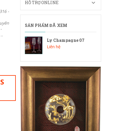
HỖ TRỢ ONLINE
316 -
guyên
SẢN PHẨM ĐÃ XEM
-
..
Ly Champagne 07
Liên hệ
IS