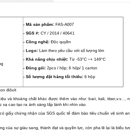
- Mã sản phẩm:
FAS-A007
- SGS #:
CY / 2014 / 40641
- Công nghệ:
Độc quyền
- Logo:
Làm theo yêu cầu với số lượng lớn
- Khả năng chịu nhiệt:
Từ -53°C ~+ 149°C
ng
- Đóng gói:
2pcs / hộp; 6 hộp/ 1 carton
- Số lượng đặt hàng tối thiểu:
6 hộp
on điôxít
iệu và khoáng chất khác được thêm vào như: bari, kali, titan,v.v..., 
c xạ cao tạo ra ánh sáng lấp lánh khi nhìn vào.
 có giấy chứng nhận của SGS quốc tế đảm bảo tiêu chuẩn vệ sinh an
g của sự giàu sang, thành đạt và quyền lực, còn pha lê lại là biểu t