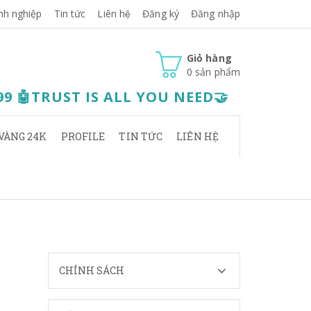
nh nghiệp
Tin tức
Liên hệ
Đăng ký
Đăng nhập
Giỏ hàng
0
sản phẩm
.99 🤖TRUST IS ALL YOU NEED🤝
VÀNG 24K
PROFILE
TIN TỨC
LIÊN HỆ
CHÍNH SÁCH