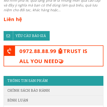
Mô hình pha lê, quà tặng pha lê là những món quà cao cấp
và đầy ý nghĩa mà bạn có thể dùng làm quà biếu, quà lưu
niệm cho đối tac, khác hàng hoặc...
Liên hệ
YÊU CẦU BÁO GIÁ
0972.88.88.99 🤖TRUST IS
ALL YOU NEED🤝
THÔNG TIN SẢN PHẨM
CHÍNH SÁCH BẢO HÀNH
BÌNH LUẬN