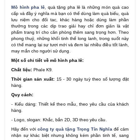
Mô hình pha lê
, quà tặng pha lê là những món quà cao
cấp và đầy ý nghĩa mà bạn có thể dùng làm quà biếu, quà
lưu niệm cho đối tac, khác hàng hoặc dùng làm phần
thưởng trong các dịp trao giải hay chỉ đơn giản là vật
phẩm trang trí cho căn phòng thêm sang trọng hơn. Theo
phong thuỷ, những khối tinh thể long lanh, trong suốt này
có thể mang lại sự tươi mới và đem lại nhiều điều tốt lành,
may mắn cho người sử dụng.
Một số chi tiết về mô hình pha lê:
Chất liệu:
Phale K9.
Thời gian sản xuất:
15 - 30 ngày tuỳ theo số lượng đặt
hàng.
Quy cách:
- Kiểu dáng: Thiết kế theo mẫu, theo yêu cầu của khách
hàng.
- Logo, slogan: Khắc, bắn 2D, 3D theo yêu cầu.
Hãy đến với
công ty quà tặng Trọng Tín Nghĩa
để cảm
nhận sự khác biệt nhưng không kém phần tinh tế, sang