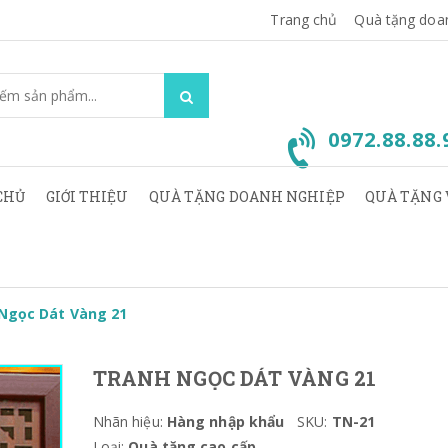
Trang chủ
Quà tặng doa
0972.88.88
CHỦ
GIỚI THIỆU
QUÀ TẶNG DOANH NGHIỆP
QUÀ TẶNG 
Ngọc Dát Vàng 21
TRANH NGỌC DÁT VÀNG 21
Nhãn hiệu:
Hàng nhập khẩu
SKU:
TN-21
Loại:
Quà tặng cao cấp