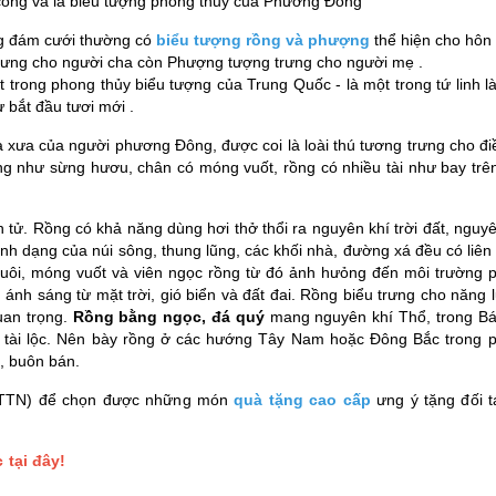
công
và là biểu tượng phong thủy của Phương Đông
ng đám cưới thường có
biểu tượng rồng và phượng
thể hiện cho hôn
rưng cho người cha còn Phượng tượng trưng cho người mẹ .
rong phong thủy biểu tượng của Trung Quốc - là một trong tứ linh là
 bắt đầu tươi mới .
 xa xưa của người phương Đông, được coi là loài thú tương trưng cho đi
ng như sừng hươu, chân có móng vuốt, rồng có nhiều tài như bay trên 
tử. Rồng có khả năng dùng hơi thở thổi ra nguyên khí trời đất, nguyê
ình dạng của núi sông, thung lũng, các khối nhà, đường xá đều có liên
đuôi, móng vuốt và viên ngọc rồng từ đó ảnh hưỏng đến môi trường 
 ánh sáng từ mặt trời, gió biển và đất đai. Rồng biểu trưng cho năng
uan trọng.
Rồng bằng ngọc, đá quý
mang nguyên khí Thổ, trong Bá
, tài lộc. Nên bày rồng ở các hướng Tây Nam hoặc Đông Bắc trong 
, buôn bán.
 (TTN) để chọn được những món
quà tặng cao cấp
ưng ý tặng đối t
 tại đây!