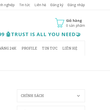
nh nghiệp
Tin tức
Liên hệ
Đăng ký
Đăng nhập
Giỏ hàng
0
sản phẩm
.99 🤖TRUST IS ALL YOU NEED🤝
VÀNG 24K
PROFILE
TIN TỨC
LIÊN HỆ
CHÍNH SÁCH