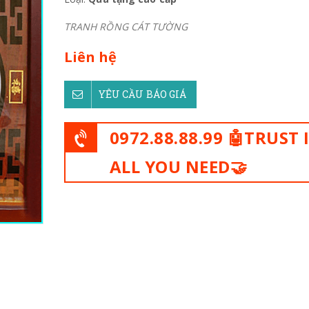
TRANH RỒNG CÁT TƯỜNG
Liên hệ
YÊU CẦU BÁO GIÁ
0972.88.88.99 🤖TRUST 
ALL YOU NEED🤝