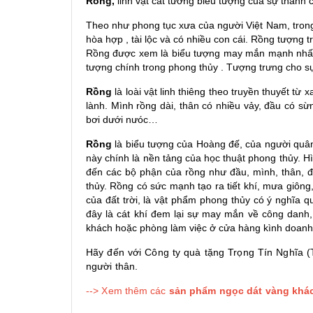
Rồng
,
linh vật cát tường
biểu tượng của sự thành 
Theo như phong tục xưa của người Việt Nam, tro
hòa hợp , tài lộc và có nhiều con cái.
Rồng tượng t
Rồng
được xem là biểu tượng may mắn mạnh nhất t
tượng chính trong phong thủy . Tượng trưng cho sự
Rồng
là loài vật linh thiêng theo truyền thuyết từ
lành. Mình rồng dài, thân có nhiều vảy, đầu có sừ
bơi dưới nưóc…
Rồng
là biểu tượng của Hoàng đế, của người quân 
này chính là nền tảng của học thuật phong thủy. H
đến các bộ phận của rồng như đầu, mình, thân, 
thủy. Rồng có sức mạnh tạo ra tiết khí, mưa giông,
của đất trời, là vật phẩm phong thủy có ý nghĩa q
đây là cát khí đem lại sự may mắn về công danh
khách hoặc phòng làm việc ở cửa hàng kình doanh
Hãy đến với Công ty quà tặng Trọng Tín Nghĩa
người thân.
--> Xem thêm các
sản phẩm ngọc dát vàng khác