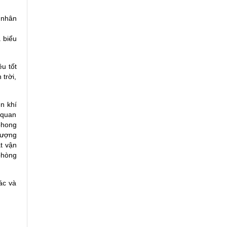
 nhân
 biểu
ều tốt
trời,
n khí
 quan
phong
 lượng
t vận
phòng
ác và