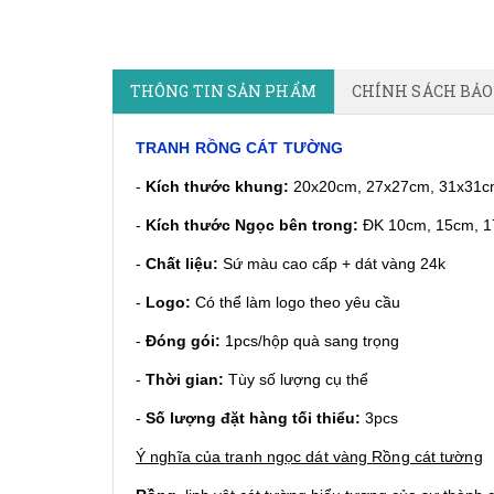
THÔNG TIN SẢN PHẨM
CHÍNH SÁCH BẢ
TRANH RỒNG CÁT TƯỜNG
-
Kích thước khung:
20x20cm, 27x27cm, 31x31
-
Kích thước Ngọc bên trong:
ĐK 10cm, 15cm, 
-
Chất liệu:
Sứ màu cao cấp + dát vàng 24k
-
Logo:
Có thể làm logo theo yêu cầu
-
Đóng gói:
1pcs/hộp quà sang trọng
-
Thời gian:
Tùy số lượng cụ thể
-
S
ố lượng đặt hàng tối thiểu:
3pcs
Ý nghĩa của
tranh ngọc dát vàng
Rồng cát tường