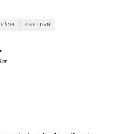
O HÀNH
BÌNH LUẬN
cm
17cm