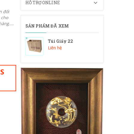
HỖ TRỢ ONLINE
n đối
 cho
àng....
SẢN PHẨM ĐÃ XEM
Túi Giấy 22
Liên hệ
IS