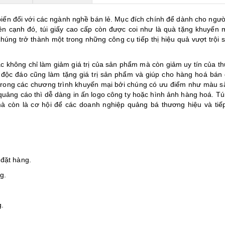
ến đối với các ngành nghề bán lẻ. Mục đích chính để dành cho người
 cạnh đó, túi giấy cao cấp còn được coi như là quà tặng khuyến m
úng trở thành một trong những công cụ tiếp thị hiệu quả vượt trội s
c không chỉ làm giảm giá trị của sản phẩm mà còn giảm uy tín của t
p, độc đáo cũng làm tặng giá trị sản phẩm và giúp cho hàng hoá bán
 trong các chương trình khuyến mại bởi chúng có ưu điểm như màu s
 quảng cáo thì dễ dàng in ấn logo công ty hoặc hình ảnh hàng hoá. Tú
 mà còn là cơ hội để các doanh nghiệp quảng bá thương hiệu và tiế
 đặt hàng.
g.
g.