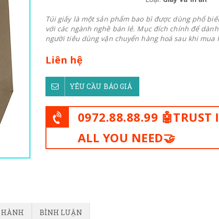
Túi giấy là một sản phẩm bao bì được dùng phổ biế
với các ngành nghề bán lẻ. Mục đích chính để dành
người tiêu dùng vận chuyển hàng hoá sau khi mua h
Liên hệ
YÊU CẦU BÁO GIÁ
0972.88.88.99 🤖TRUST 
ALL YOU NEED🤝
O HÀNH
BÌNH LUẬN