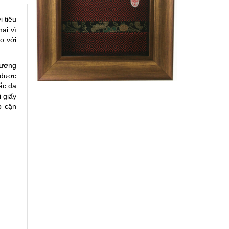
 tiêu
ại vì
o với
hương
 được
ắc đa
i giấy
p cận