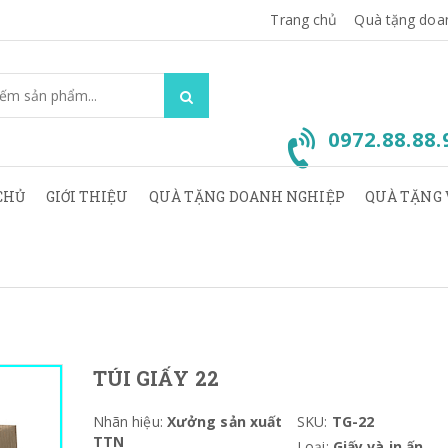
Trang chủ
Quà tặng doa
0972.88.88
CHỦ
GIỚI THIỆU
QUÀ TẶNG DOANH NGHIỆP
QUÀ TẶNG 
TÚI GIẤY 22
Nhãn hiệu:
Xưởng sản xuất
SKU:
TG-22
TTN
Loại:
Giấy và in ấn