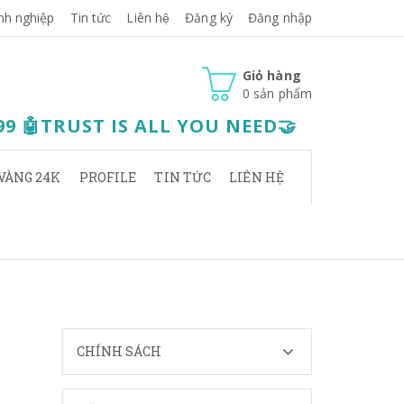
nh nghiệp
Tin tức
Liên hệ
Đăng ký
Đăng nhập
Giỏ hàng
0
sản phẩm
.99 🤖TRUST IS ALL YOU NEED🤝
VÀNG 24K
PROFILE
TIN TỨC
LIÊN HỆ
CHÍNH SÁCH