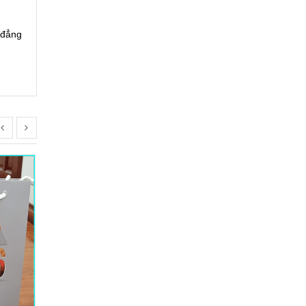
 đẳng
Túi Giấy 04
Liên hệ