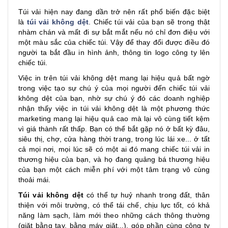
Túi vải hiện nay đang dần trở nên rất phổ biến đặc biệt
là
túi vải không dệt
. Chiếc túi vải của bạn sẽ trong thật
nhàm chán và mất đi sự bắt mắt nếu nó chỉ đơn điệu với
một màu sắc của chiếc túi. Vậy để thay đổi được điều đó
người ta bắt đầu in hình ảnh, thông tin logo công ty lên
chiếc túi.
Việc in trên túi vải không dệt mang lại hiệu quả bất ngờ
trong việc tạo sự chú ý của mọi người đến chiếc túi vải
không dệt của bạn, nhờ sự chú ý đó các doanh nghiệp
nhận thấy việc in túi vải không dệt là một phương thức
marketing mang lại hiệu quả cao mà lại vô cùng tiết kệm
vì giá thành rất thấp. Bạn có thể bắt gặp nó ở bất kỳ đâu,
siêu thị, chợ, cửa hàng thời trang, trong lúc lái xe... ở tất
cả mọi nơi, mọi lúc sẽ có một ai đó mang chiếc túi vải in
thương hiệu của bạn, và họ đang quảng bá thương hiệu
của bạn một cách miễn phí với một tâm trạng vô cùng
thoải mái.
Túi vải không dệt
có thể tự huỷ nhanh trong đất, thân
thiện với môi trường, có thể tái chế, chịu lực tốt, có khả
năng làm sạch, làm mới theo những cách thông thường
(giặt bằng tay, bằng máy giặt...), góp phần cùng công ty