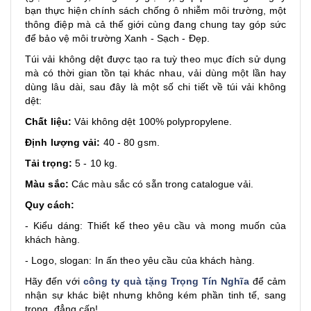
bạn thực hiện chính sách chống ô nhiễm môi trường, một
thông điệp mà cả thế giới cùng đang chung tay góp sức
để bảo vệ môi trường Xanh - Sạch - Đẹp.
Túi vải không dệt được tạo ra tuỳ theo mục đích sử dụng
mà có thời gian tồn tại khác nhau, vải dùng một lần hay
dùng lâu dài, sau đây là một số chi tiết về túi vải không
dệt:
Chất liệu:
Vải không dệt 100% polypropylene.
Định lượng vải:
40 - 80 gsm.
Tải trọng:
5 - 10 kg.
Màu sắc:
Các màu sắc có sẵn trong catalogue vải.
Quy cách:
- Kiểu dáng: Thiết kế theo yêu cầu và mong muốn của
khách hàng.
- Logo, slogan: In ấn theo yêu cầu của khách hàng.
Hãy đến với
công ty quà tặng Trọng Tín Nghĩa
để cảm
nhận sự khác biệt nhưng không kém phần tinh tế, sang
trọng, đẳng cấp!