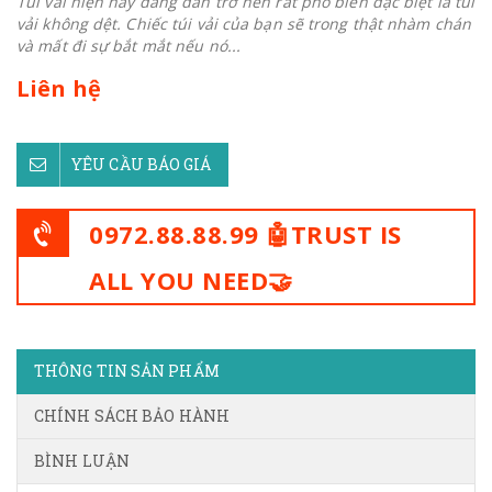
Túi vải hiện nay đang dần trở nên rất phổ biến đặc biệt là túi
vải không dệt. Chiếc túi vải của bạn sẽ trong thật nhàm chán
và mất đi sự bắt mắt nếu nó...
Liên hệ
YÊU CẦU BÁO GIÁ
0972.88.88.99 🤖TRUST IS
ALL YOU NEED🤝
THÔNG TIN SẢN PHẨM
CHÍNH SÁCH BẢO HÀNH
BÌNH LUẬN