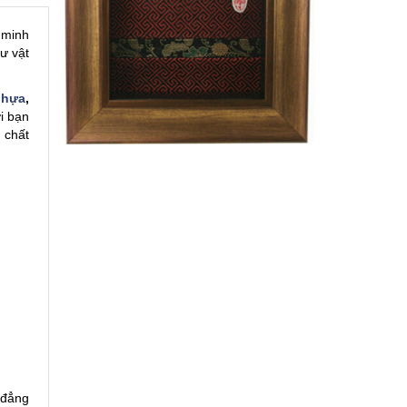
 minh
ư vật
nhựa
,
i bạn
 chất
 đẳng