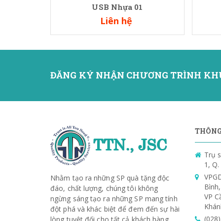
USB Nhựa 01
Liên hệ
ĐĂNG KÝ NHẬN CHƯƠNG TRÌNH KH
THÔNG 
Trụ s
1, Q
VPGD
Nhằm tạo ra những SP quà tặng độc
Bình
đáo, chất lượng, chúng tôi không
VP C
ngừng sáng tạo ra những SP mang tính
Khán
đột phá và khác biệt để đem đến sự hài
(028
lòng tuyệt đối cho tất cả khách hàng.