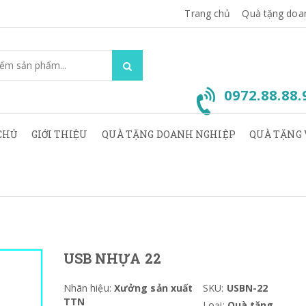
Trang chủ
Quà tặng doa
0972.88.88
CHỦ
GIỚI THIỆU
QUÀ TẶNG DOANH NGHIỆP
QUÀ TẶNG 
USB NHỰA 22
Nhãn hiệu:
Xưởng sản xuất
SKU:
USBN-22
TTN
Loại:
Quà tặng