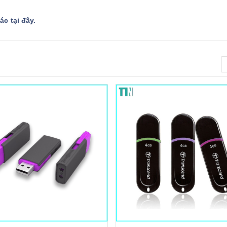
c tại đây
.