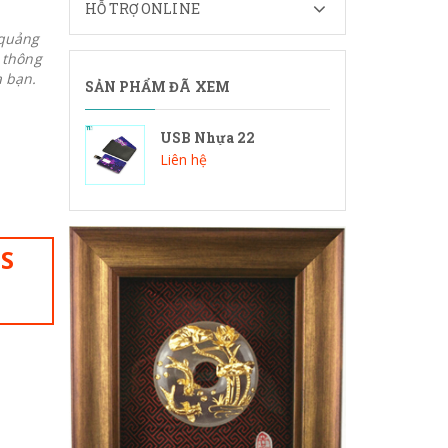
HỖ TRỢ ONLINE
 quảng
n thông
 bạn.
SẢN PHẨM ĐÃ XEM
USB Nhựa 22
Liên hệ
IS