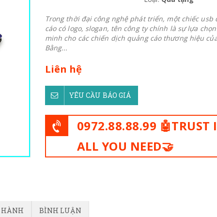
Trong thời đại công nghệ phát triển, một chiếc usb
cáo có logo, slogan, tên công ty chính là sự lựa chọ
minh cho các chiến dịch quảng cáo thương hiệu của
Bằng...
Liên hệ
YÊU CẦU BÁO GIÁ
0972.88.88.99 🤖TRUST 
ALL YOU NEED🤝
O HÀNH
BÌNH LUẬN