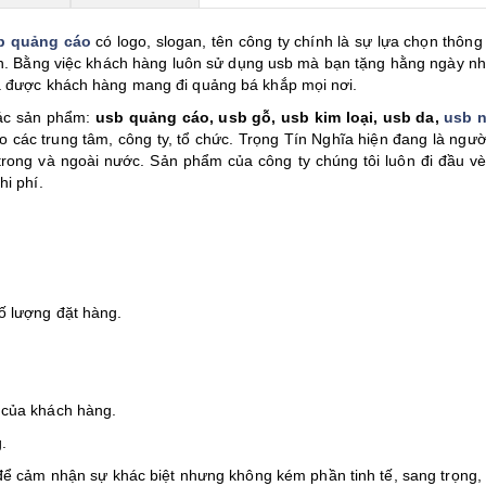
b quảng cáo
có logo, slogan, tên công ty chính là sự lựa chọn thông
n. Bằng việc khách hàng luôn sử dụng usb mà bạn tặng hằng ngày nh
đã được khách hàng mang đi quảng bá khắp mọi nơi.
các sản phẩm:
usb quảng cáo, usb gỗ, usb kim loại, usb da,
usb 
o các trung tâm, công ty, tổ chức. Trọng Tín Nghĩa hiện đang là ngườ
rong và ngoài nước. Sản phẩm của công ty chúng tôi luôn đi đầu vè
hi phí.
ố lượng đặt hàng.
 của khách hàng.
.
ể cảm nhận sự khác biệt nhưng không kém phần tinh tế, sang trọng,