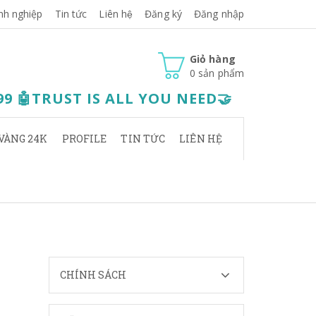
nh nghiệp
Tin tức
Liên hệ
Đăng ký
Đăng nhập
Giỏ hàng
0
sản phẩm
.99 🤖TRUST IS ALL YOU NEED🤝
VÀNG 24K
PROFILE
TIN TỨC
LIÊN HỆ
CHÍNH SÁCH