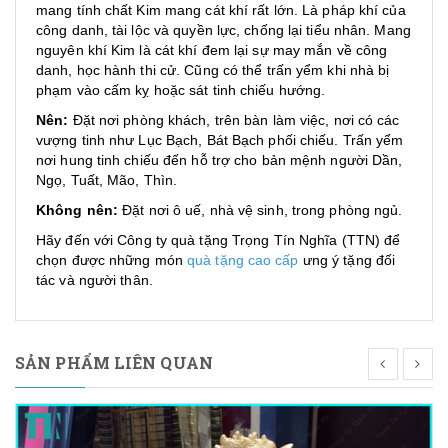
mang tính chất Kim mang cát khí rất lớn. Là pháp khí của
công danh, tài lộc và quyền lực, chống lại tiểu nhân. Mang
nguyên khí Kim là cát khí đem lại sự may mắn về công
danh, học hành thi cử. Cũng có thể trấn yểm khi nhà bị
phạm vào cấm kỵ hoặc sát tinh chiếu hướng.
Nên:
Đặt nơi phòng khách, trên bàn làm việc, nơi có các
vượng tinh như Lục Bạch, Bát Bạch phối chiếu. Trấn yểm
nơi hung tinh chiếu đến hỗ trợ cho bản mệnh người Dần,
Ngọ, Tuất, Mão, Thìn.
Không nên:
Đặt nơi ô uế, nhà vệ sinh, trong phòng ngủ.
Hãy đến với
Công ty quà tặng
Trọng Tín Nghĩa (TTN) để
chọn được những món
quà tặng cao cấp
ưng ý tặng đối
tác và người thân.
SẢN PHẨM LIÊN QUAN