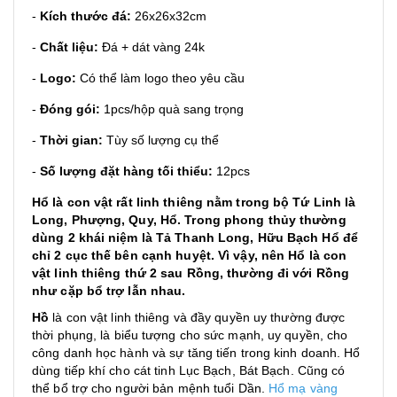
-
Kích thước đá
:
26x26x32cm
-
Chất liệu:
Đá + dát vàng 24k
-
Logo:
Có thể làm logo theo yêu cầu
-
Đóng gói:
1pcs/hộp quà sang trọng
-
Thời gian:
Tùy số lượng cụ thể
-
S
ố lượng đặt hàng tối thiểu
:
12pcs
Hổ là con vật rất linh thiêng nằm trong bộ Tứ Linh là
Long, Phượng, Quy, Hổ. Trong phong thủy thường
dùng 2 khái niệm là Tả Thanh Long, Hữu Bạch Hổ để
chỉ 2 cục thế bên cạnh huyệt. Vì vậy, nên Hổ là con
vật linh thiêng thứ 2 sau Rồng, thường đi với Rồng
như cặp bổ trợ lẫn nhau.
Hồ
là con vật linh thiêng và đầy quyền uy thường được
thời phụng, là biểu tượng cho sức mạnh, uy quyền, cho
công danh học hành và sự tăng tiến trong kinh doanh. Hổ
dùng tiếp khí cho cát tinh Lục Bạch, Bát Bạch. Cũng có
thể bổ trợ cho người bản mệnh tuổi Dần.
Hổ mạ vàng