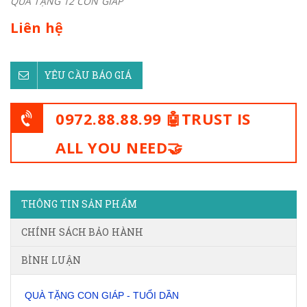
QUÀ TẶNG 12 CON GIÁP
Liên hệ
YÊU CẦU BÁO GIÁ
0972.88.88.99 🤖TRUST IS
ALL YOU NEED🤝
THÔNG TIN SẢN PHẨM
CHÍNH SÁCH BẢO HÀNH
BÌNH LUẬN
QUÀ TẶNG CON GIÁP
- TUỔI DẦN