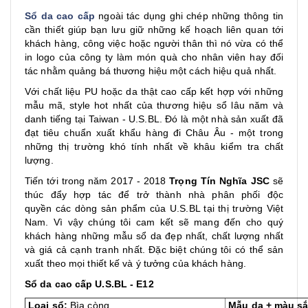
Sổ da cao cấp
ngoài tác dụng ghi chép những thông tin
cần thiết giúp bạn lưu giữ những kế hoạch liên quan tới
khách hàng, công việc hoặc người thân thì nó vừa có thể
in logo của công ty làm món quà cho nhân viên hay đối
tác nhằm quảng bá thương hiệu một cách hiệu quả nhất.
Với chất liệu PU hoặc da thật cao cấp kết hợp với những
mẫu mã, style hot nhất của thương hiệu sổ lâu năm và
danh tiếng tại Taiwan - U.S.BL. Đó là một nhà sản xuất đã
đạt tiêu chuẩn xuất khẩu hàng đi Châu Âu - một trong
những thị trường khó tính nhất về khâu kiểm tra chất
lượng.
Tiến tới trong năm 2017 - 2018
Trọng Tín Nghĩa JSC
sẽ
thúc đẩy hợp tác để trở thành nhà phân phối độc
quyền các dòng sản phẩm của U.S.BL tại thị trường Việt
Nam. Vì vậy chúng tôi cam kết sẽ mang đến cho quý
khách hàng những mẫu sổ da đẹp nhất, chất lượng nhất
và giá cả cạnh tranh nhất. Đặc biệt chúng tôi có thể sản
xuất theo mọi thiết kế và ý tưởng của khách hàng.
Sổ da cao cấp U.S.BL - E12
Loại sổ:
Bìa còng
Mẫu da + màu sắ