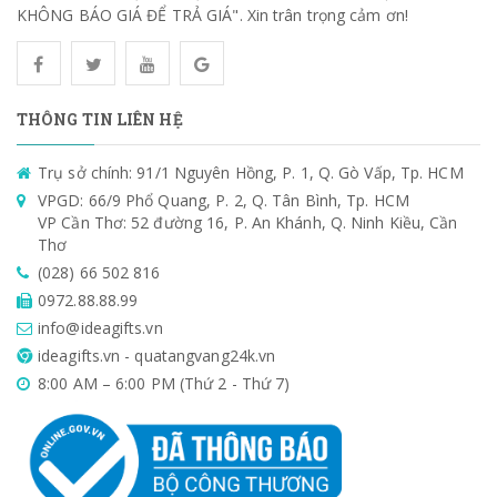
KHÔNG BÁO GIÁ ĐỂ TRẢ GIÁ". Xin trân trọng cảm ơn!
THÔNG TIN LIÊN HỆ
Trụ sở chính: 91/1 Nguyên Hồng, P. 1, Q. Gò Vấp, Tp. HCM
VPGD: 66/9 Phổ Quang, P. 2, Q. Tân Bình, Tp. HCM
VP Cần Thơ: 52 đường 16, P. An Khánh, Q. Ninh Kiều, Cần
Thơ
(028) 66 502 816
0972.88.88.99
info@ideagifts.vn
ideagifts.vn - quatangvang24k.vn
8:00 AM – 6:00 PM (Thứ 2 - Thứ 7)