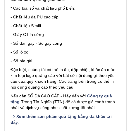
* Các loại sổ và chất liệu phổ biến:
- Chất liệu da PU cao cấp
- Chất liệu Simili
- Giấy C bìa cứng
- Sổ dán gáy - Sổ gáy còng
- Sổ lò xo
- Sổ bìa gài
Đặc biệt, chúng tôi có thể in ấn, dập nhiệt, khắc ăn mòn
kim loại logo quảng cáo với bất cứ nội dung gì theo yêu
cầu của quý khách hàng. Các trang bên trong có thể in
nội dung quảng cáo theo yêu cầu.
Nếu cần SỔ DA CAO CẤP - Hãy đến với
Công ty quà
tặng
Trọng Tín Nghĩa (TTN) để có được giá cạnh tranh
nhất và dịch vụ cũng như chất lượng tốt nhất.
=>
Xem thêm sản phẩm quà tặng bằng da khác tại
đây
.