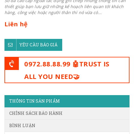
Sổ da cao cấp ngoài tác dụng ghi chép những thông tin cần
thiết giúp bạn lưu giữ những kế hoạch liên quan tới khách
hàng, công việc hoặc người thân thì nó vừa có...
Liên hệ
YÊU CẦU BÁO GIÁ
0972.88.88.99 🤖TRUST IS
ALL YOU NEED🤝
THÔNG TIN SẢN PHẨM
CHÍNH SÁCH BẢO HÀNH
BÌNH LUẬN