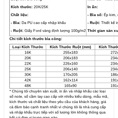
Kích thước:
20K/25K
In ấn:
Chất liệu:
- Bìa sổ
:
Ép kim, é
- Bìa:
Da PU cao cấp nhập khẩu
- Ruột:
Thiết kế i
- Ruột:
Giấy Ford vàng định lượng 100g/m2
Thời gian sản xu
Chi tiết kích thước bìa còng:
Loại Kích Thước
Kích Thước Ruột (mm)
Kích Thướ
16K
255x183
272
20K
206x183
234
22K
226x160
234
25K
206x140
234
30K
170x205
186
42K
162x114
191
48K
165x90
191
* Chúng tôi chuyên sản xuất, in ấn và nhập khẩu các loại
sổ note, sổ cầm tay cao cấp với nhiều kiểu dáng, mẫu mã,
kích thước và chất liệu theo yêu cầu của khách hàng, giá
cả đảm bảo cạnh tranh nhất vì chúng tôi là nhà cung cấp
và nhập khẩu trực tiếp với số lượng lớn không thông qua
bất cứ đơn vị trung gian nào.