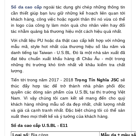
Sổ da cao cấp
ngoài tác dụng ghi chép những thông tin
cần thiết giúp bạn lưu giữ những kế hoạch liên quan tới
khách hàng, công việc hoặc người thân thì nó vừa có thể
in logo của công ty làm món quà cho nhân viên hay đối
tác nhằm quảng bá thương hiệu một cách hiệu quả nhất.
Với chất liệu PU hoặc da thật cao cấp kết hợp với những
mẫu mã, style hot nhất của thương hiệu sổ lâu năm và
danh tiếng tại Taiwan - U.S.BL. Đó là một nhà sản xuất đã
đạt tiêu chuẩn xuất khẩu hàng đi Châu Âu - một trong
những thị trường khó tính nhất về khâu kiểm tra chất
lượng.
Tiến tới trong năm 2017 - 2018
Trọng Tín Nghĩa JSC
sẽ
thúc đẩy hợp tác để trở thành nhà phân phối độc
quyền các dòng sản phẩm của U.S.BL tại thị trường Việt
Nam. Vì vậy chúng tôi cam kết sẽ mang đến cho quý
khách hàng những mẫu sổ da đẹp nhất, chất lượng nhất
và giá cả cạnh tranh nhất. Đặc biệt chúng tôi có thể sản
xuất theo mọi thiết kế và ý tưởng của khách hàng.
Sổ da cao cấp U.S.BL - E11
Loại sổ:
Bìa còng
Mẫu da + màu sắ