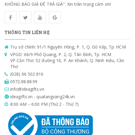
KHÔNG BÁO GIÁ ĐỂ TRẢ GIÁ". Xin trân trọng cảm ơn!
THÔNG TIN LIÊN HỆ
Trụ sở chính: 91/1 Nguyên Hồng, P. 1, Q. Gò Vấp, Tp. HCM
VPGD: 66/9 Phổ Quang, P. 2, Q. Tân Bình, Tp. HCM
VP Cần Thơ: 52 đường 16, P. An Khánh, Q. Ninh Kiều, Cần
Thơ
(028) 66 502 816
0972.88.88.99
info@ideagifts.vn
ideagifts.vn - quatangvang24k.vn
8:00 AM – 6:00 PM (Thứ 2 - Thứ 7)