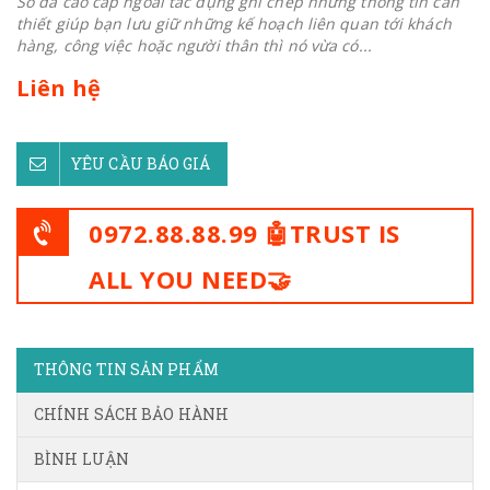
Sổ da cao cấp ngoài tác dụng ghi chép những thông tin cần
thiết giúp bạn lưu giữ những kế hoạch liên quan tới khách
hàng, công việc hoặc người thân thì nó vừa có...
Liên hệ
YÊU CẦU BÁO GIÁ
0972.88.88.99 🤖TRUST IS
ALL YOU NEED🤝
THÔNG TIN SẢN PHẨM
CHÍNH SÁCH BẢO HÀNH
BÌNH LUẬN