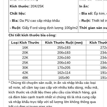
Kích thước:
20K/25K
In ấn:
Chất liệu:
- Bìa sổ
:
Ép kim, é
- Bìa:
Da PU cao cấp nhập khẩu
- Ruột:
Thiết kế i
- Ruột:
Giấy Ford vàng định lượng 100g/m2
Thời gian sản xu
Chi tiết kích thước bìa còng:
Loại Kích Thước
Kích Thước Ruột (mm)
Kích Thướ
16K
255x183
272
20K
206x183
234
22K
226x160
234
25K
206x140
234
30K
170x205
186
42K
162x114
191
48K
165x90
191
* Chúng tôi chuyên sản xuất, in ấn và nhập khẩu các loại
sổ note, sổ cầm tay cao cấp với nhiều kiểu dáng, mẫu mã,
kích thước và chất liệu theo yêu cầu của khách hàng, giá
cả đảm bảo cạnh tranh nhất vì chúng tôi là nhà cung cấp
và nhập khẩu trực tiếp với số lượng lớn không thông qua
bất cứ đơn vị trung gian nào.