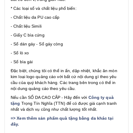
* Các loại sổ và chất liệu phổ biến:
- Chất liệu da PU cao cấp
- Chất liệu Simili
- Giấy C bìa cứng
- Sổ dán gáy - Sổ gáy còng
- Sổ lò xo
- Sổ bìa gài
Đặc biệt, chúng tôi có thể in ấn, dập nhiệt, khắc ăn mòn
kim loại logo quảng cáo với bất cứ nội dung gì theo yêu
cầu của quý khách hàng. Các trang bên trong có thể in
nội dung quảng cáo theo yêu cầu.
Nếu cần SỔ DA CAO CẤP - Hãy đến với
Công ty quà
tặng
Trọng Tín Nghĩa (TTN) để có được giá cạnh tranh
nhất và dịch vụ cũng như chất lượng tốt nhất.
=>
Xem thêm sản phẩm quà tặng bằng da khác tại
đây
.