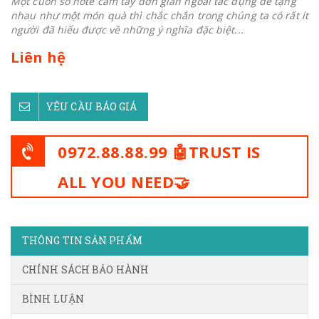
Một cuốn sổ note cầm tay đơn giản ngoài tác dụng để tặng
nhau như một món quà thì chắc chắn trong chúng ta có rất ít
người đã hiểu được về những ý nghĩa đặc biệt...
Liên hệ
YÊU CẦU BÁO GIÁ
0972.88.88.99 🤖TRUST IS
ALL YOU NEED🤝
THÔNG TIN SẢN PHẨM
CHÍNH SÁCH BẢO HÀNH
BÌNH LUẬN