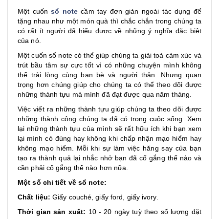
Một cuốn
sổ note
cầm tay đơn giản ngoài tác dụng để
tặng nhau như một món quà thì chắc chắn trong chúng ta
có rất ít người đã hiểu được về những ý nghĩa đặc biệt
của nó.
Một cuốn sổ note có thể giúp chúng ta giải toả cảm xúc và
trút bầu tâm sự cực tốt vì có những chuyện mình không
thể trải lòng cùng bạn bè và người thân. Nhưng quan
trọng hơn chúng giúp cho chúng ta có thể theo dõi được
những thành tựu mà mình đã đạt được qua năm tháng.
Việc viết ra những thành tựu giúp chúng ta theo dõi được
những thành công chúng ta đã có trong cuộc sống. Xem
lại những thành tựu của mình sẽ rất hữu ích khi bạn xem
lại mình có đúng hay không khi chấp nhận mạo hiểm hay
không mạo hiểm. Mỗi khi sự làm việc hăng say của bạn
tạo ra thành quả lại nhắc nhở bạn đã cố gắng thế nào và
cần phải cố gắng thế nào hơn nữa.
Một số chi tiết về sổ note:
Chất liệu:
Giấy couché, giấy ford, giấy ivory.
Thời gian sản xuất:
10 - 20 ngày tuỳ theo số lượng đặt