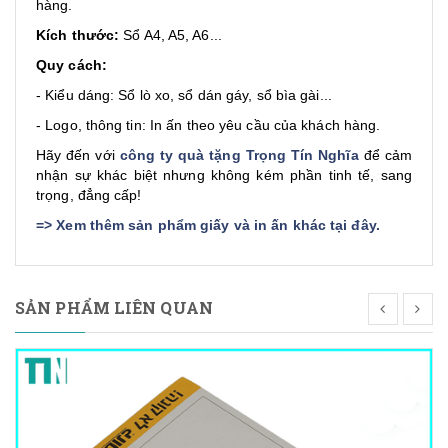
hàng.
Kích thước:
Sổ A4, A5, A6...
Quy cách:
- Kiểu dáng: Sổ lò xo, sổ dán gáy, sổ bìa gài...
- Logo, thông tin: In ấn theo yêu cầu của khách hàng.
Hãy đến với
công ty quà tặng Trọng Tín Nghĩa
để cảm
nhận sự khác biệt nhưng không kém phần tinh tế, sang
trọng, đẳng cấp!
=>
Xem thêm sản phẩm giấy và in ấn khác tại đây
.
SẢN PHẨM LIÊN QUAN