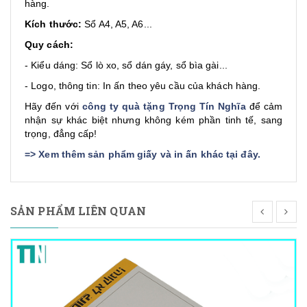
hàng.
Kích thước:
Sổ A4, A5, A6...
Quy cách:
- Kiểu dáng: Sổ lò xo, sổ dán gáy, sổ bìa gài...
- Logo, thông tin: In ấn theo yêu cầu của khách hàng.
Hãy đến với
công ty quà tặng Trọng Tín Nghĩa
để cảm
nhận sự khác biệt nhưng không kém phần tinh tế, sang
trọng, đẳng cấp!
=>
Xem thêm sản phẩm giấy và in ấn khác tại đây
.
SẢN PHẨM LIÊN QUAN