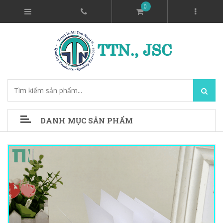
0
DANH MỤC SẢN PHẨM