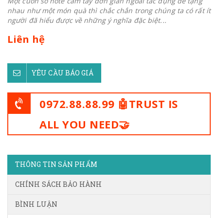
Một cuốn sổ note cầm tay đơn giản ngoài tác dụng để tặng
nhau như một món quà thì chắc chắn trong chúng ta có rất ít
người đã hiểu được về những ý nghĩa đặc biệt...
Liên hệ
YÊU CẦU BÁO GIÁ
0972.88.88.99 🤖TRUST IS
ALL YOU NEED🤝
THÔNG TIN SẢN PHẨM
CHÍNH SÁCH BẢO HÀNH
BÌNH LUẬN