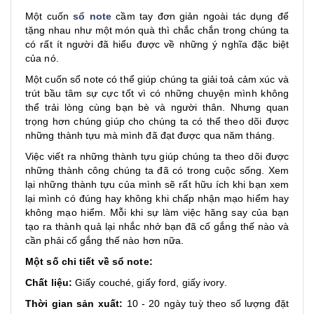
Một cuốn
sổ note
cầm tay đơn giản ngoài tác dụng để
tặng nhau như một món quà thì chắc chắn trong chúng ta
có rất ít người đã hiểu được về những ý nghĩa đặc biệt
của nó.
Một cuốn sổ note có thể giúp chúng ta giải toả cảm xúc và
trút bầu tâm sự cực tốt vì có những chuyện mình không
thể trải lòng cùng bạn bè và người thân. Nhưng quan
trọng hơn chúng giúp cho chúng ta có thể theo dõi được
những thành tựu mà mình đã đạt được qua năm tháng.
Việc viết ra những thành tựu giúp chúng ta theo dõi được
những thành công chúng ta đã có trong cuộc sống. Xem
lại những thành tựu của mình sẽ rất hữu ích khi bạn xem
lại mình có đúng hay không khi chấp nhận mạo hiểm hay
không mạo hiểm. Mỗi khi sự làm việc hăng say của bạn
tạo ra thành quả lại nhắc nhở bạn đã cố gắng thế nào và
cần phải cố gắng thế nào hơn nữa.
Một số chi tiết về sổ note:
Chất liệu:
Giấy couché, giấy ford, giấy ivory.
Thời gian sản xuất:
10 - 20 ngày tuỳ theo số lượng đặt